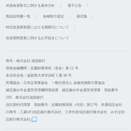
外国為替取引に関する基本方針
電子公告
商品説明書一覧
各種取引規定
様式集
特定投資家制度における期限日について
在留期間更新に関するお手続きについて
商号：株式会社 滋賀銀行
登録金融機関：近畿財務局長（登金）第 11 号
本店所在地：滋賀県大津市浜町 1 番 38 号
所属協会：日本証券業協会 一般社団法人 金融先物取引業協会
確定拠出年金運営管理機関登録票 確定拠出年金運営管理業 登録番号
155 株式会社滋賀銀行
信託契約代理業 登録番号：近畿財務局長（代信）第17号 所属信託会社
の商号：三菱UFJ信託銀行株式会社、三井住友信託銀行株式会社、みずほ信
託銀行株式会社