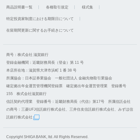
商品説明書一覧
各種取引規定
様式集
特定投資家制度における期限日について
在留期間更新に関するお手続きについて
商号：株式会社 滋賀銀行
登録金融機関：近畿財務局長（登金）第 11 号
本店所在地：滋賀県大津市浜町 1 番 38 号
所属協会：日本証券業協会 一般社団法人 金融先物取引業協会
確定拠出年金運営管理機関登録票 確定拠出年金運営管理業 登録番号
155 株式会社滋賀銀行
信託契約代理業 登録番号：近畿財務局長（代信）第17号 所属信託会社
の商号：三菱UFJ信託銀行株式会社、三井住友信託銀行株式会社、みずほ信
託銀行株式会社
Copyright SHIGA BANK, ltd. All Rights Reserved.