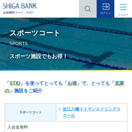
SHIGA BANK
金融機関コード：0157
ログイン
メニュー
スポーツコート
SPORTS
スポーツ施設でもお得！
「
STIO
」を使ってとっても「
お得
」で、とっても「
充実
の
」施設をご紹介
近江八幡イトマンスイミングス
スポーツコート
クール
入会金無料