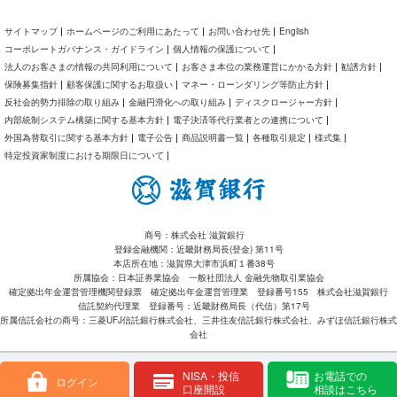
サイトマップ
ホームページのご利用にあたって
お問い合わせ先
English
コーポレートガバナンス・ガイドライン
個人情報の保護について
法人のお客さまの情報の共同利用について
お客さま本位の業務運営にかかる方針
勧誘方針
保険募集指針
顧客保護に関するお取扱い
マネー・ローンダリング等防止方針
反社会的勢力排除の取り組み
金融円滑化への取り組み
ディスクロージャー方針
内部統制システム構築に関する基本方針
電子決済等代行業者との連携について
外国為替取引に関する基本方針
電子公告
商品説明書一覧
各種取引規定
様式集
特定投資家制度における期限日について
商号：株式会社 滋賀銀行
登録金融機関：近畿財務局長(登金) 第11号
本店所在地：滋賀県大津市浜町１番38号
所属協会：日本証券業協会 一般社団法人 金融先物取引業協会
確定拠出年金運営管理機関登録票 確定拠出年金運営管理業 登録番号155 株式会社滋賀銀行
信託契約代理業 登録番号：近畿財務局長（代信）第17号
所属信託会社の商号：三菱UFJ信託銀行株式会社、三井住友信託銀行株式会社、みずほ信託銀行株式
会社
NISA・投信
お電話での
ログイン
口座開設
相談はこちら
Copyright©2018 SHIGA BANK, ltd. All Right Reserved.