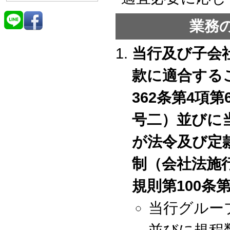
業務
当行及び子会
款に適合する
362条第4項
号二）並びに
が法令及び定
制（会社法施行
規則第100条
当行グルー