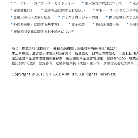
コーポレートガバナンス・ガイドライン
個人情報の保護について
法
保険募集指針
顧客保護に関するお取扱い
マネー・ローンダリング等
金融円滑化への取り組み
ディスクロージャー方針
内部統制システム
外国為替取引に関する基本方針
電子公告
商品説明書一覧
各種
在留期間更新に関するお手続きについて
商号：株式会社 滋賀銀行 登録金融機関：近畿財務局長(登金)第11号
本店所在地：滋賀県大津市浜町1番38号 所属協会：日本証券業協会 一般社団法
確定拠出年金運営管理機関登録票 確定拠出年金運営管理業 登録番号155 株式
信託契約代理業 登録番号：近畿財務局長（代信）第17号 所属信託会社の商号：