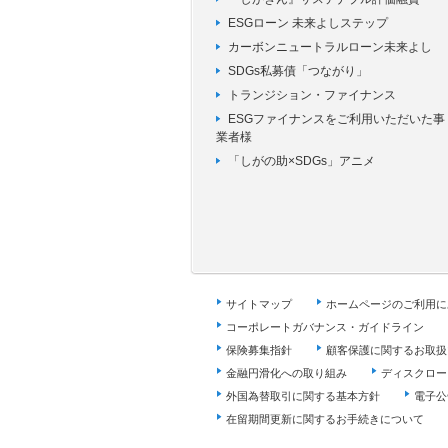
ESGローン 未来よしステップ
カーボンニュートラルローン未来よし
SDGs私募債「つながり」
トランジション・ファイナンス
ESGファイナンスをご利用いただいた事
業者様
「しがの助×SDGs」アニメ
サイトマップ
ホームページのご利用に
コーポレートガバナンス・ガイドライン
保険募集指針
顧客保護に関するお取扱
金融円滑化への取り組み
ディスクロー
外国為替取引に関する基本方針
電子公
在留期間更新に関するお手続きについて