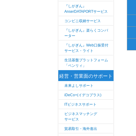
『しがぎん』
AnserDATAPORTサービス
コンビニ収納サービス
『しがぎん』楽らくコンバ
ーター
『しがぎん』Web口振受付
サービス・ライト
生活基盤プラットフォーム
「ペンリィ」
経営・営業面のサポート
未来よしサポート
iDeCo+(イデコプラス)
ITビジネスサポート
ビジネスマッチング
サービス
貿易取引・海外進出