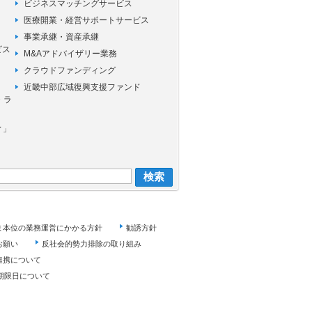
ビジネスマッチングサービス
医療開業・経営サポートサービス
事業承継・資産承継
ビス
M&Aアドバイザリー業務
クラウドファンディング
近畿中部広域復興支援ファンド
・ラ
ィ」
ま本位の業務運営にかかる方針
勧誘方針
お願い
反社会的勢力排除の取り組み
連携について
期限日について