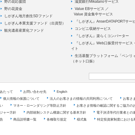
野の花応援団
滋賀銀行Mikatanoサービス
野の花資金
Value EBサービス ／
Value 資金集中サービス
しがぎん地方創生SDファンド
『しがぎん』AnserDATAPORTサー
しがぎん本業支援ファンド（出資型）
コンビニ収納サービス
観光遺産産業化ファンド
『しがぎん』楽らくコンバーター
『しがぎん』Web口振受付サービス
イト
生活基盤プラットフォーム「ペンリ
（ネット口振）
あたって
お問い合わせ先
English
個人情報の保護について
法人のお客さまの情報の共同利用について
お客さ
い
マネー・ローンダリング等防止方針
お客さま情報の確認に関するご協力の
ジャー方針
内部統制システム構築に関する基本方針
電子決済等代行業者との
告
商品説明書一覧
各種取引規定
様式集
特定投資家制度における