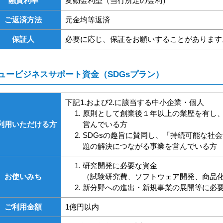
融資利率
変動金利型（当行所定の金利）
ご返済方法
元金均等返済
保証人
必要に応じ、保証をお願いすることがあります
ュービジネスサポート資金（SDGsプラン）
下記1.および2.に該当する中小企業・個人
原則として創業後１年以上の業歴を有し
利用いただける方
営んでいる方
SDGsの趣旨に賛同し、「持続可能な社
題の解決につながる事業を営んでいる方
研究開発に必要な資金
お使いみち
（試験研究費、ソフトウェア開発、商品
新分野への進出・新規事業の展開等に必
ご利用金額
1億円以内