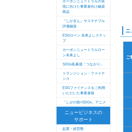
カーボンニュートラルの実
現に向けた事業者向け融資
商品
『しがぎん』サステナブル
評価融資
ニ
ESGローン 未来よしステッ
プ
カーボンニュートラルロー
ン未来よし
ご
SDGs私募債「つながり」
トランジション・ファイナ
ンス
ESGファイナンスをご利用
いただいた事業者様
「しがの助×SDGs」アニメ
ニュービジネスの
サポート
起業・経営塾