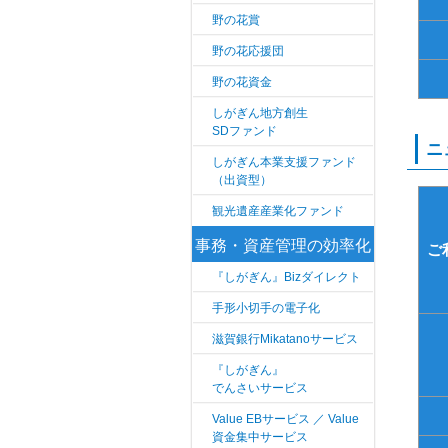
野の花賞
野の花応援団
野の花資金
しがぎん地方創生
SDファンド
ニ
しがぎん本業支援ファンド
（出資型）
観光遺産産業化ファンド
事務・資産管理の効率化
ご
『しがぎん』Bizダイレクト
手形小切手の電子化
滋賀銀行Mikatanoサービス
『しがぎん』
でんさいサービス
Value EBサービス ／ Value
資金集中サービス