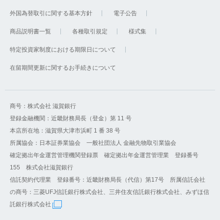
外国為替取引に関する基本方針
電子公告
商品説明書一覧
各種取引規定
様式集
特定投資家制度における期限日について
在留期間更新に関するお手続きについて
商号：株式会社 滋賀銀行
登録金融機関：近畿財務局長（登金）第 11 号
本店所在地：滋賀県大津市浜町 1 番 38 号
所属協会：日本証券業協会 一般社団法人 金融先物取引業協会
確定拠出年金運営管理機関登録票 確定拠出年金運営管理業 登録番号
155 株式会社滋賀銀行
信託契約代理業 登録番号：近畿財務局長（代信）第17号 所属信託会社
の商号：三菱UFJ信託銀行株式会社、三井住友信託銀行株式会社、みずほ信
託銀行株式会社