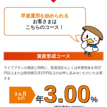
早速運用を始められる
お客さまは
こちらのコース！
資産形成コース
ライフプランの相談と同時に、投資信託もしくは外貨預金を
30万
円以上または投信積立月3万円以上のお申し込みを
いただいたお客
さま
3.00
3ヵ月
年
%
もの