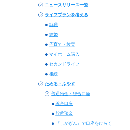
ニュースリリース一覧
ライフプランを考える
就職
結婚
子育て・教育
マイホーム購入
セカンドライフ
相続
ためる・ふやす
普通預金・総合口座
総合口座
貯蓄預金
『しがぎん』で口座をひらく