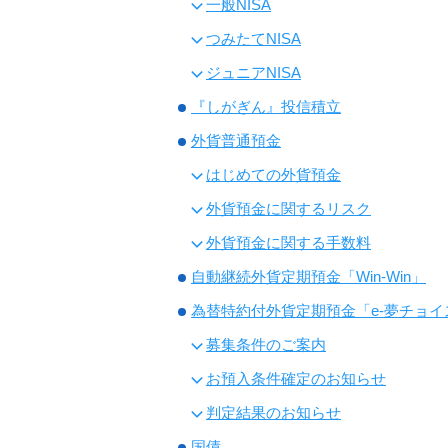
一般NISA
つみたてNISA
ジュニアNISA
『しがぎん』投信積立
外貨普通預金
はじめての外貨預金
外貨預金に関するリスク
外貨預金に関する手数料
自動継続外貨定期預金「Win-Win」
為替特約付外貨定期預金「e-夢チョイ
募集条件のご案内
お預入条件確定のお知らせ
判定結果のお知らせ
国債