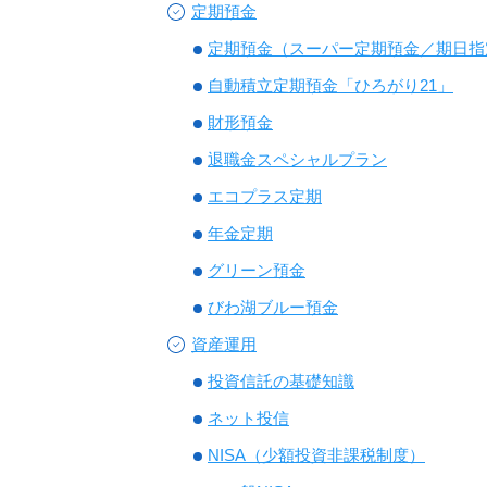
定期預金
定期預金（スーパー定期預金／期日指
自動積立定期預金「ひろがり21」
財形預金
退職金スペシャルプラン
エコプラス定期
年金定期
グリーン預金
びわ湖ブルー預金
資産運用
投資信託の基礎知識
ネット投信
NISA（少額投資非課税制度）