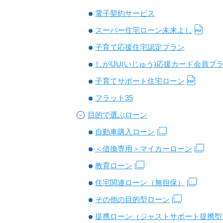
電子契約サービス
スーパー住宅ローン未来よし
子育て応援住宅認定プラン
しがIJU(いじゅう)応援カード会員プ
子育てサポート住宅ローン
フラット35
目的で選ぶローン
自動車購入ローン
＜借換専用＞マイカーローン
教育ローン
住宅関連ローン（無担保）
その他の目的型ローン
提携ローン（ジャストサポート提携型