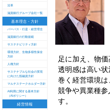
沿革
滋賀銀行グループ会社一覧
基本理念・方針
パーパス・行是・経営理念
滋賀銀行の行動規範
サステナビリティ方針
環境方針、生物多様性保全
方針
足に加え、物価
人権方針
透明感は高い状
サステナブルな社会の実現
に向けた投融資方針
巻く経営環境は
マルチステークホルダー方針
競争や異業種参
AI利用に関する基本方針
（AIポリシー）
す。
経営情報