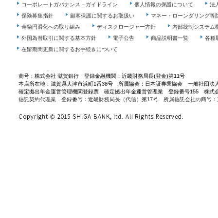
コーポレートガバナンス・ガイドライン
個人情報の保護について
法
保険募集指針
顧客保護に関するお取扱い
マネー・ローンダリング等
金融円滑化への取り組み
ディスクロージャー方針
内部統制システム
外国為替取引に関する基本方針
電子公告
商品説明書一覧
各種
在留期間更新に関するお手続きについて
商号：株式会社 滋賀銀行 登録金融機関：近畿財務局長(登金)第11号
本店所在地：滋賀県大津市浜町1番38号 所属協会：日本証券業協会 一般社団法
確定拠出年金運営管理機関登録票 確定拠出年金運営管理業 登録番号155 株式
信託契約代理業 登録番号：近畿財務局長（代信）第17号 所属信託会社の商号：