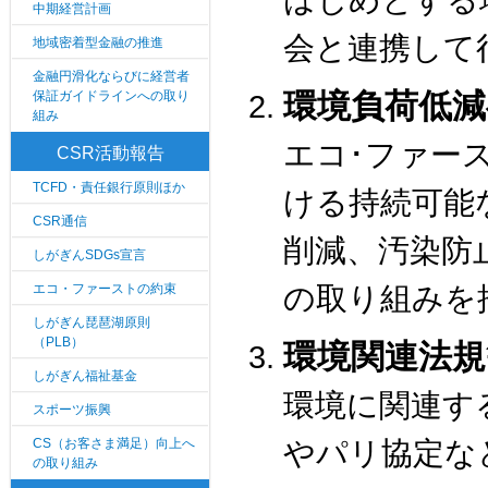
はじめとする
中期経営計画
会と連携して
地域密着型金融の推進
金融円滑化ならびに経営者
環境負荷低減
保証ガイドラインへの取り
組み
エコ･ファー
CSR活動報告
TCFD・責任銀行原則ほか
ける持続可能
CSR通信
削減、汚染防
しがぎんSDGs宣言
エコ・ファーストの約束
の取り組みを
しがぎん琵琶湖原則
（PLB）
環境関連法規
しがぎん福祉基金
環境に関連す
スポーツ振興
CS（お客さま満足）向上へ
やパリ協定な
の取り組み