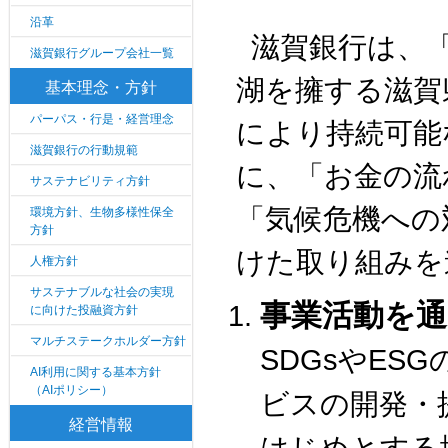
沿革
滋賀銀行は、
滋賀銀行グループ会社一覧
湖を擁する滋賀
基本理念・方針
パーパス・行是・経営理念
により持続可能
滋賀銀行の行動規範
に、「お金の流
サステナビリティ方針
「気候危機への
環境方針、生物多様性保全
方針
けた取り組みを
人権方針
サステナブルな社会の実現
事業活動を通
に向けた投融資方針
マルチステークホルダー方針
SDGsやES
AI利用に関する基本方針
（AIポリシー）
ビスの開発・
経営情報