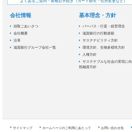
よくあるご質問・各種お手続き（カード紛失・住所変更など）
会社情報
基本理念・方針
頭取ごあいさつ
パーパス・行是・経営理念
会社概要
滋賀銀行の行動規範
沿革
サステナビリティ方針
滋賀銀行グループ会社一覧
環境方針、生物多様性方針
人権方針
サステナブルな社会の実現に向
投融資方針
サイトマップ
ホームページのご利用にあたって
お問い合わせ先