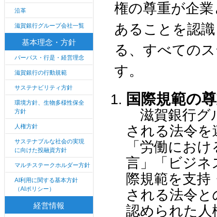
権の尊重が企業
沿革
あることを認識
滋賀銀行グループ会社一覧
基本理念・方針
る、すべてのス
パーパス・行是・経営理念
す。
滋賀銀行の行動規範
サステナビリティ方針
国際規範の尊
環境方針、生物多様性保全
滋賀銀行グル
方針
人権方針
される法令を
サステナブルな社会の実現
「労働におけ
に向けた投融資方針
言」「ビジネ
マルチステークホルダー方針
際規範を支持
AI利用に関する基本方針
（AIポリシー）
される法令と
経営情報
認められた人