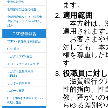
中期経営計画
ます。
地域密着型金融の推進
適用範囲
金融円滑化ならびに経営者
本方針は、滋
保証ガイドラインへの取り
組み
適用されます
CSR活動報告
お客さまやサ
TCFD・責任銀行原則ほか
対しても、本
CSR通信
権を尊重した
しがぎんSDGs宣言
す。
エコ・ファーストの約束
役職員に対
しがぎん琵琶湖原則
（PLB）
滋賀銀行グル
しがぎん福祉基金
性的指向、性
スポーツ振興
教、障がいの
CS（お客さま満足）向上へ
の取り組み
らゆる差別や