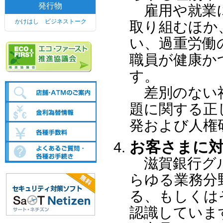
発行物
雇用や就業に
かけはし ビジネストーク
取り組むほか
い、過重労働
職員が健康か
す。
差別のない社
題に関する正
発および人権
お客さまに
滋賀銀行グル
らゆる業務分
る、もしくは
認識していま