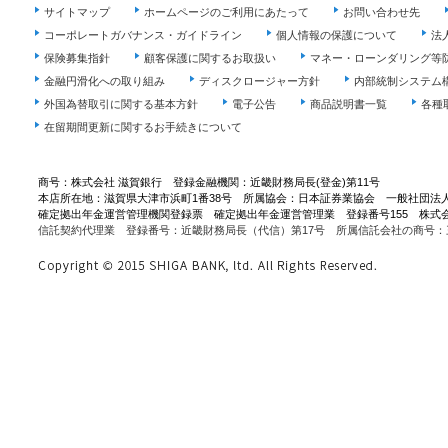
サイトマップ
ホームページのご利用にあたって
お問い合わせ先
コーポレートガバナンス・ガイドライン
個人情報の保護について
法
保険募集指針
顧客保護に関するお取扱い
マネー・ローンダリング等
金融円滑化への取り組み
ディスクロージャー方針
内部統制システム
外国為替取引に関する基本方針
電子公告
商品説明書一覧
各種
在留期間更新に関するお手続きについて
商号：株式会社 滋賀銀行 登録金融機関：近畿財務局長(登金)第11号
本店所在地：滋賀県大津市浜町1番38号 所属協会：日本証券業協会 一般社団法
確定拠出年金運営管理機関登録票 確定拠出年金運営管理業 登録番号155 株式
信託契約代理業 登録番号：近畿財務局長（代信）第17号 所属信託会社の商号：