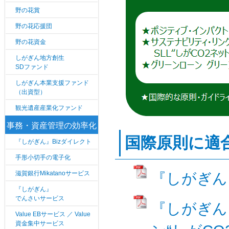
野の花賞
野の花応援団
野の花資金
しがぎん地方創生
SDファンド
しがぎん本業支援ファンド
（出資型）
観光遺産産業化ファンド
事務・資産管理の効率化
国際原則に適
『しがぎん』Bizダイレクト
手形小切手の電子化
滋賀銀行Mikatanoサービス
『しがぎん
『しがぎん』
でんさいサービス
『しがぎん
Value EBサービス ／ Value
資金集中サービス