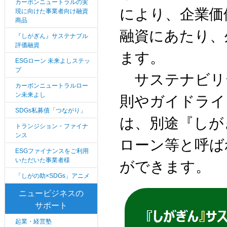
カーボンニュートラルの実
により、企業価
現に向けた事業者向け融資
商品
融資にあたり、
『しがぎん』サステナブル
評価融資
ます。
ESGローン 未来よしステッ
プ
サステナビリ
カーボンニュートラルロー
ン未来よし
則やガイドライ
SDGs私募債「つながり」
は、別途『しが
トランジション・ファイナ
ンス
ローン等と呼ば
ESGファイナンスをご利用
いただいた事業者様
ができます。
「しがの助×SDGs」アニメ
ニュービジネスの
サポート
起業・経営塾