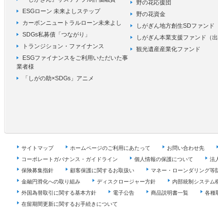
野の花応援団
ESGローン 未来よしステップ
野の花資金
カーボンニュートラルローン未来よし
しがぎん地方創生SDファンド
SDGs私募債「つながり」
しがぎん本業支援ファンド（出
トランジション・ファイナンス
観光遺産産業化ファンド
ESGファイナンスをご利用いただいた事
業者様
「しがの助×SDGs」アニメ
サイトマップ
ホームページのご利用にあたって
お問い合わせ先
コーポレートガバナンス・ガイドライン
個人情報の保護について
法
保険募集指針
顧客保護に関するお取扱い
マネー・ローンダリング等
金融円滑化への取り組み
ディスクロージャー方針
内部統制システム
外国為替取引に関する基本方針
電子公告
商品説明書一覧
各種
在留期間更新に関するお手続きについて