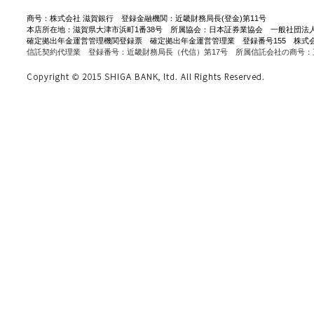
商号：株式会社 滋賀銀行 登録金融機関：近畿財務局長(登金)第11号
本店所在地：滋賀県大津市浜町1番38号 所属協会：日本証券業協会 一般社団法
確定拠出年金運営管理機関登録票 確定拠出年金運営管理業 登録番号155 株式
信託契約代理業 登録番号：近畿財務局長（代信）第17号 所属信託会社の商号：