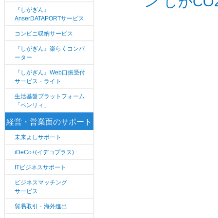
ン“しがC
『しがぎん』
AnserDATAPORTサービス
コンビニ収納サービス
『しがぎん』楽らくコンバ
ーター
『しがぎん』Web口振受付
サービス・ライト
生活基盤プラットフォーム
「ペンリィ」
経営・営業面のサポート
未来よしサポート
iDeCo+(イデコプラス)
ITビジネスサポート
ビジネスマッチング
サービス
貿易取引・海外進出