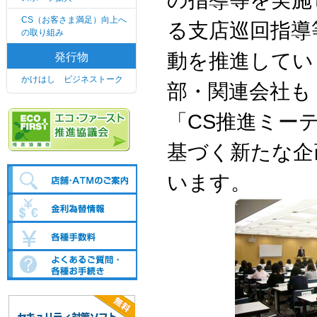
の指導等を実施
CS（お客さま満足）向上へ
る支店巡回指導
の取り組み
動を推進してい
発行物
かけはし ビジネストーク
部・関連会社も
「CS推進ミー
基づく新たな企
います。