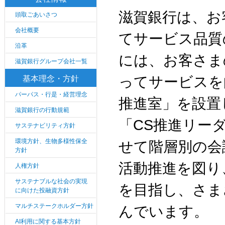
滋賀銀行は、お
頭取ごあいさつ
会社概要
てサービス品質
沿革
には、お客さま
滋賀銀行グループ会社一覧
基本理念・方針
ってサービスを
パーパス・行是・経営理念
推進室」を設置
滋賀銀行の行動規範
「CS推進リー
サステナビリティ方針
環境方針、生物多様性保全
せて階層別の会
方針
活動推進を図り
人権方針
サステナブルな社会の実現
を目指し、さま
に向けた投融資方針
マルチステークホルダー方針
んでいます。
AI利用に関する基本方針