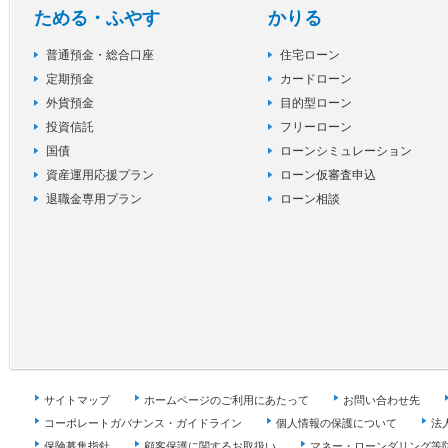
ためる・ふやす
かりる
普通預金・総合口座
住宅ローン
定期預金
カードローン
外貨預金
目的型ローン
投資信託
フリーローン
国債
ローンシミュレーション
資産運用応援プラン
ローン仮審査申込
退職金専用プラン
ローン相談
サイトマップ
ホームページのご利用にあたって
お問い合わせ先
コーポレートガバナンス・ガイドライン
個人情報の保護について
法
保険募集指針
顧客保護に関するお取扱い
マネー・ローンダリング等