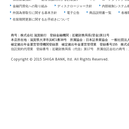
金融円滑化への取り組み
ディスクロージャー方針
内部統制システム
外国為替取引に関する基本方針
電子公告
商品説明書一覧
各種
在留期間更新に関するお手続きについて
商号：株式会社 滋賀銀行 登録金融機関：近畿財務局長(登金)第11号
本店所在地：滋賀県大津市浜町1番38号 所属協会：日本証券業協会 一般社団法
確定拠出年金運営管理機関登録票 確定拠出年金運営管理業 登録番号155 株式
信託契約代理業 登録番号：近畿財務局長（代信）第17号 所属信託会社の商号：