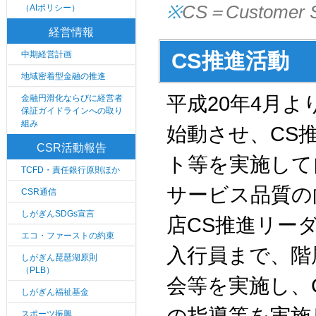
※
CS＝Customer
（AIポリシー）
経営情報
CS推進活動
中期経営計画
地域密着型金融の推進
平成20年4月
金融円滑化ならびに経営者
保証ガイドラインへの取り
組み
始動させ、CS
CSR活動報告
ト等を実施して
TCFD・責任銀行原則ほか
サービス品質の
CSR通信
しがぎんSDGs宣言
店CS推進リー
エコ・ファーストの約束
入行員まで、階
しがぎん琵琶湖原則
（PLB）
会等を実施し、
しがぎん福祉基金
スポーツ振興