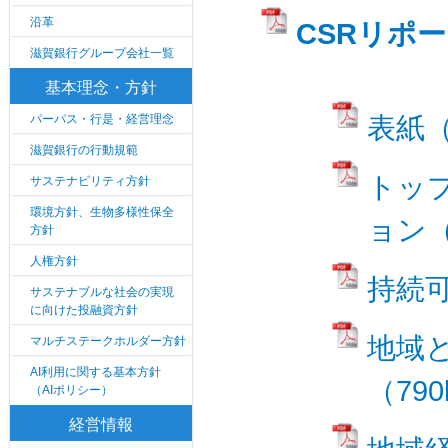
沿革
CSRリポー
滋賀銀行グループ会社一覧
基本理念・方針
パーパス・行是・経営理念
表紙（
滋賀銀行の行動規範
トッ
サステナビリティ方針
環境方針、生物多様性保全
ョン（
方針
人権方針
持続可
サステナブルな社会の実現
に向けた投融資方針
地域
マルチステークホルダー方針
AI利用に関する基本方針
（790
（AIポリシー）
経営情報