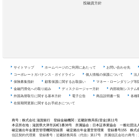
投融資方針
サイトマップ
ホームページのご利用にあたって
お問い合わせ先
コーポレートガバナンス・ガイドライン
個人情報の保護について
法
保険募集指針
顧客保護に関するお取扱い
マネー・ローンダリング等
金融円滑化への取り組み
ディスクロージャー方針
内部統制システム
外国為替取引に関する基本方針
電子公告
商品説明書一覧
各種
在留期間更新に関するお手続きについて
商号：株式会社 滋賀銀行 登録金融機関：近畿財務局長(登金)第11号
本店所在地：滋賀県大津市浜町1番38号 所属協会：日本証券業協会 一般社団法
確定拠出年金運営管理機関登録票 確定拠出年金運営管理業 登録番号155 株式
信託契約代理業 登録番号：近畿財務局長（代信）第17号 所属信託会社の商号：