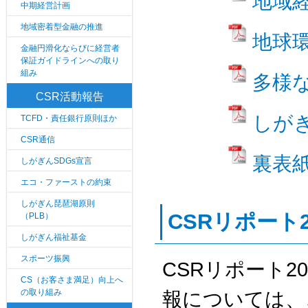
地域経
中期経営計画
地域密着型金融の推進
地球環
金融円滑化ならびに経営者
保証ガイドラインへの取り
組み
多様な
CSR活動報告
しがぎ
TCFD・責任銀行原則ほか
CSR通信
裏表紙
しがぎんSDGs宣言
エコ・ファーストの約束
しがぎん琵琶湖原則
CSRリポート
（PLB）
しがぎん福祉基金
スポーツ振興
CSRリポート
CS（お客さま満足）向上へ
の取り組み
報については、