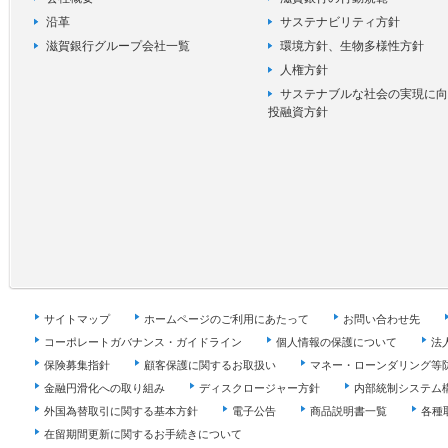
沿革
サステナビリティ方針
滋賀銀行グループ会社一覧
環境方針、生物多様性方針
人権方針
サステナブルな社会の実現に向
投融資方針
サイトマップ
ホームページのご利用にあたって
お問い合わせ先
コーポレートガバナンス・ガイドライン
個人情報の保護について
法
保険募集指針
顧客保護に関するお取扱い
マネー・ローンダリング等
金融円滑化への取り組み
ディスクロージャー方針
内部統制システム
外国為替取引に関する基本方針
電子公告
商品説明書一覧
各種
在留期間更新に関するお手続きについて