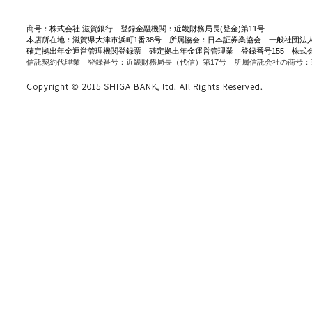
商号：株式会社 滋賀銀行 登録金融機関：近畿財務局長(登金)第11号
本店所在地：滋賀県大津市浜町1番38号 所属協会：日本証券業協会 一般社団法
確定拠出年金運営管理機関登録票 確定拠出年金運営管理業 登録番号155 株式
信託契約代理業 登録番号：近畿財務局長（代信）第17号 所属信託会社の商号：