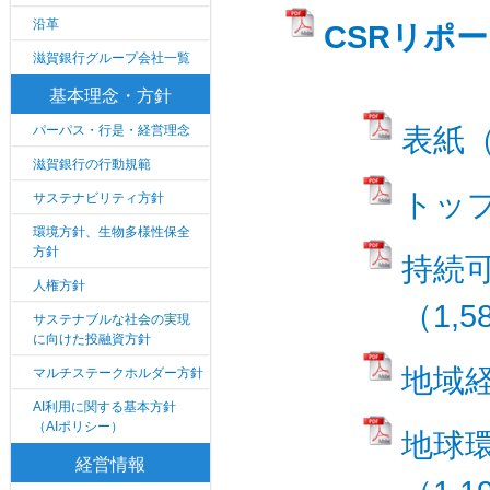
沿革
CSRリポー
滋賀銀行グループ会社一覧
基本理念・方針
パーパス・行是・経営理念
表紙（
滋賀銀行の行動規範
トップ
サステナビリティ方針
環境方針、生物多様性保全
方針
持続
人権方針
（1,5
サステナブルな社会の実現
に向けた投融資方針
地域経
マルチステークホルダー方針
AI利用に関する基本方針
（AIポリシー）
地球
経営情報