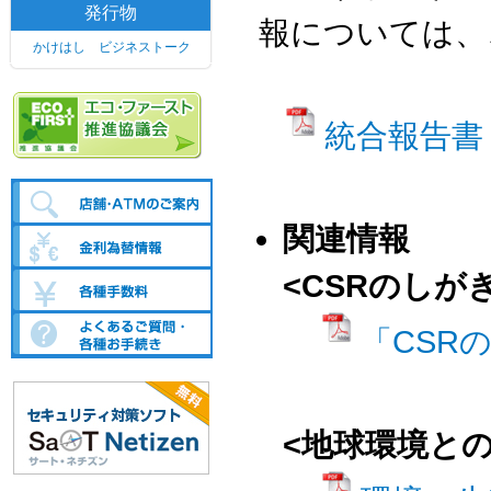
発行物
報については、
かけはし ビジネストーク
統合報告書
関連情報
<CSRのしが
「CSR
<地球環境と