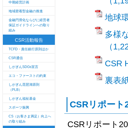
（1,1
中期経営計画
地域密着型金融の推進
地球環
金融円滑化ならびに経営者
保証ガイドラインへの取り
組み
多様
CSR活動報告
（1,2
TCFD・責任銀行原則ほか
CSR通信
CSR 
しがぎんSDGs宣言
エコ・ファーストの約束
裏表紙
しがぎん琵琶湖原則
（PLB）
しがぎん福祉基金
CSRリポート
スポーツ振興
CS（お客さま満足）向上へ
の取り組み
CSRリポート