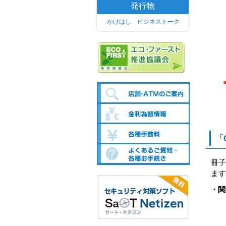
発行物
かけはし ビジネストーク
「
冊子
ます
・関