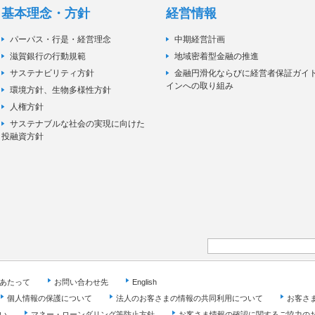
基本理念・方針
経営情報
パーパス・行是・経営理念
中期経営計画
滋賀銀行の行動規範
地域密着型金融の推進
サステナビリティ方針
金融円滑化ならびに経営者保証ガイ
インへの取り組み
環境方針、生物多様性方針
人権方針
サステナブルな社会の実現に向けた
投融資方針
あたって
お問い合わせ先
English
個人情報の保護について
法人のお客さまの情報の共同利用について
お客さ
い
マネー・ローンダリング等防止方針
お客さま情報の確認に関するご協力の