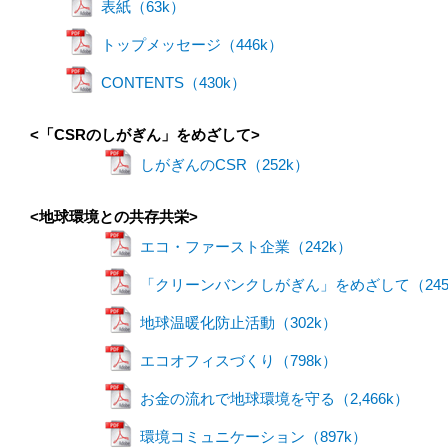
表紙（63k）
トップメッセージ（446k）
CONTENTS（430k）
<「CSRのしがぎん」をめざして>
しがぎんのCSR（252k）
<地球環境との共存共栄>
エコ・ファースト企業（242k）
「クリーンバンクしがぎん」をめざして（245
地球温暖化防止活動（302k）
エコオフィスづくり（798k）
お金の流れで地球環境を守る（2,466k）
環境コミュニケーション（897k）