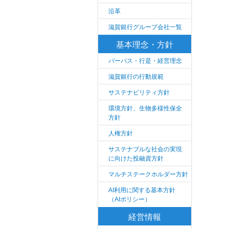
沿革
滋賀銀行グループ会社一覧
基本理念・方針
パーパス・行是・経営理念
滋賀銀行の行動規範
サステナビリティ方針
環境方針、生物多様性保全
方針
人権方針
サステナブルな社会の実現
に向けた投融資方針
マルチステークホルダー方針
AI利用に関する基本方針
（AIポリシー）
経営情報