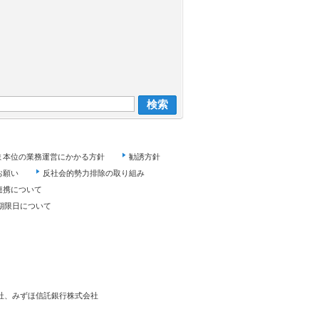
ま本位の業務運営にかかる方針
勧誘方針
お願い
反社会的勢力排除の取り組み
連携について
期限日について
社、みずほ信託銀行株式会社