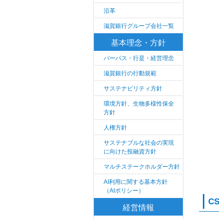
沿革
滋賀銀行グループ会社一覧
基本理念・方針
パーパス・行是・経営理念
滋賀銀行の行動規範
サステナビリティ方針
環境方針、生物多様性保全
方針
人権方針
サステナブルな社会の実現
に向けた投融資方針
マルチステークホルダー方針
AI利用に関する基本方針
（AIポリシー）
C
経営情報