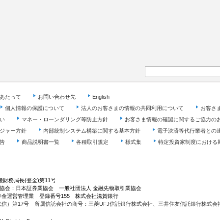
あたって
お問い合わせ先
English
個人情報の保護について
法人のお客さまの情報の共同利用について
お客さ
い
マネー・ローンダリング等防止方針
お客さま情報の確認に関するご協力の
ジャー方針
内部統制システム構築に関する基本方針
電子決済等代行業者との
告
商品説明書一覧
各種取引規定
様式集
特定投資家制度における
財務局長(登金)第11号
属協会：日本証券業協会 一般社団法人 金融先物取引業協会
金運営管理業 登録番号155 株式会社滋賀銀行
信）第17号 所属信託会社の商号：三菱UFJ信託銀行株式会社、三井住友信託銀行株式会