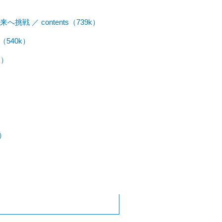
 ／ contents（739k）
540k）
k）
）