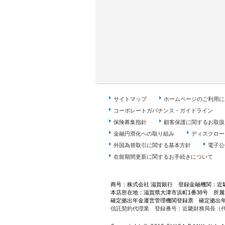
サイトマップ
ホームページのご利用に
コーポレートガバナンス・ガイドライン
保険募集指針
顧客保護に関するお取扱
金融円滑化への取り組み
ディスクロー
外国為替取引に関する基本方針
電子公
在留期間更新に関するお手続きについて
商号：株式会社 滋賀銀行 登録金融機関：近畿
本店所在地：滋賀県大津市浜町1番38号 所
確定拠出年金運営管理機関登録票 確定拠出年
信託契約代理業 登録番号：近畿財務局長（代