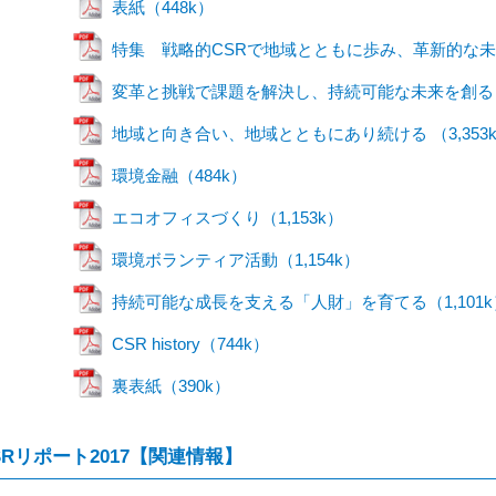
表紙（448k）
特集 戦略的CSRで地域とともに歩み、革新的な未来へ挑戦
変革と挑戦で課題を解決し、持続可能な未来を創る（
地域と向き合い、地域とともにあり続ける （3,353
環境金融（484k）
エコオフィスづくり（1,153k）
環境ボランティア活動（1,154k）
持続可能な成長を支える「人財」を育てる（1,101k
CSR history（744k）
裏表紙（390k）
SRリポート2017【関連情報】