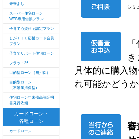
未来よし
シミ
スーパー住宅ローン
WEB専用借換プラン
子育て応援住宅認定プラン
しがＩＪＵ応援カード会員
「
プラン
子育てサポート住宅ローン
き
フラット35
具体的に購入物
目的型ローン（無担保）
れ可能かどうか
目的型ローン
（不動産担保型）
住宅ローン年末残高等証明
書発行依頼
カードローン・
各種ローン
審
カードローン