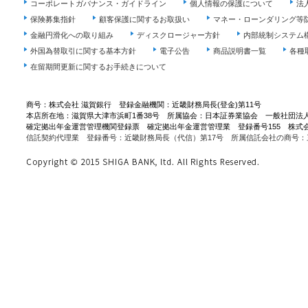
コーポレートガバナンス・ガイドライン
個人情報の保護について
法
保険募集指針
顧客保護に関するお取扱い
マネー・ローンダリング等
金融円滑化への取り組み
ディスクロージャー方針
内部統制システム
外国為替取引に関する基本方針
電子公告
商品説明書一覧
各種
在留期間更新に関するお手続きについて
商号：株式会社 滋賀銀行 登録金融機関：近畿財務局長(登金)第11号
本店所在地：滋賀県大津市浜町1番38号 所属協会：日本証券業協会 一般社団法
確定拠出年金運営管理機関登録票 確定拠出年金運営管理業 登録番号155 株式
信託契約代理業 登録番号：近畿財務局長（代信）第17号 所属信託会社の商号：