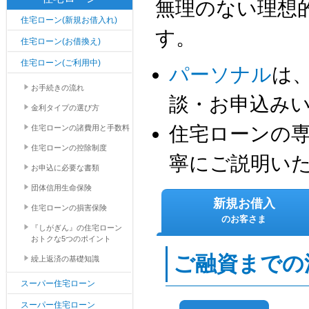
無理のない理想
住宅ローン(新規お借入れ)
す。
住宅ローン(お借換え)
住宅ローン(ご利用中)
パーソナル
は
お手続きの流れ
談・お申込み
金利タイプの選び方
住宅ローンの
住宅ローンの諸費用と手数料
住宅ローンの控除制度
寧にご説明い
お申込に必要な書類
団体信用生命保険
新規お借入
住宅ローンの損害保険
のお客さま
『しがぎん』の住宅ローン
おトクな5つのポイント
ご融資までの
繰上返済の基礎知識
スーパー住宅ローン
スーパー住宅ローン