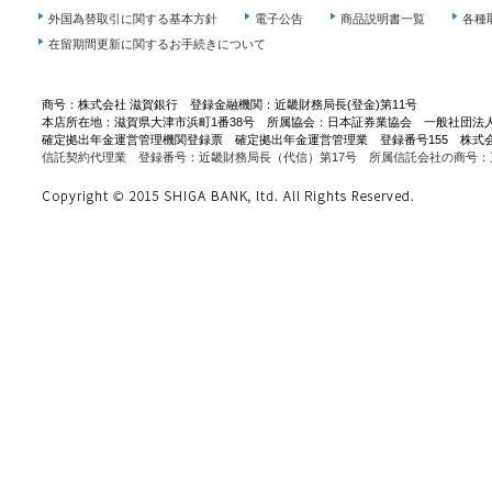
外国為替取引に関する基本方針
電子公告
商品説明書一覧
各種
在留期間更新に関するお手続きについて
商号：株式会社 滋賀銀行 登録金融機関：近畿財務局長(登金)第11号
本店所在地：滋賀県大津市浜町1番38号 所属協会：日本証券業協会 一般社団法
確定拠出年金運営管理機関登録票 確定拠出年金運営管理業 登録番号155 株式
信託契約代理業 登録番号：近畿財務局長（代信）第17号 所属信託会社の商号：