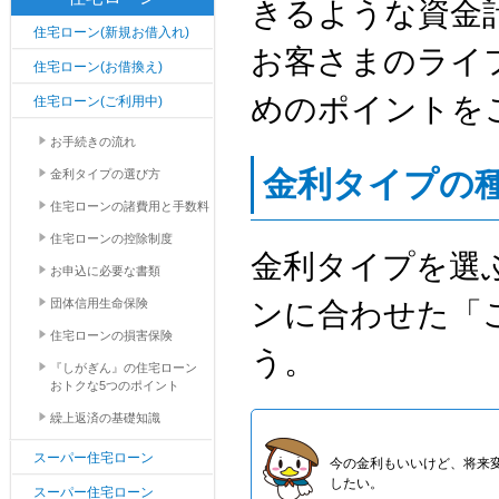
きるような資金
住宅ローン(新規お借入れ)
お客さまのライ
住宅ローン(お借換え)
めのポイントを
住宅ローン(ご利用中)
お手続きの流れ
金利タイプの
金利タイプの選び方
住宅ローンの諸費用と手数料
住宅ローンの控除制度
金利タイプを選
お申込に必要な書類
団体信用生命保険
ンに合わせた「
住宅ローンの損害保険
う。
『しがぎん』の住宅ローン
おトクな5つのポイント
繰上返済の基礎知識
スーパー住宅ローン
今の金利もいいけど、将来
したい。
スーパー住宅ローン