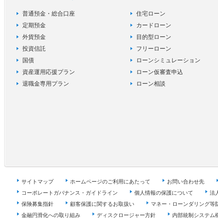
普通預金・総合口座
住宅ローン
定期預金
カードローン
外貨預金
目的型ローン
投資信託
フリーローン
国債
ローンシミュレーション
資産運用応援プラン
ローン仮審査申込
退職金専用プラン
ローン相談
サイトマップ
ホームページのご利用にあたって
お問い合わせ先
コーポレートガバナンス・ガイドライン
個人情報の保護について
法
保険募集指針
顧客保護に関するお取扱い
マネー・ローンダリング等
金融円滑化への取り組み
ディスクロージャー方針
内部統制システム