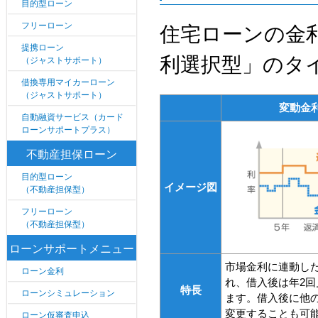
目的型ローン
フリーローン
住宅ローンの金
提携ローン
利選択型」のタ
（ジャストサポート）
借換専用マイカーローン
（ジャストサポート）
変動金
自動融資サービス（カード
ローンサポートプラス）
不動産担保ローン
目的型ローン
イメージ図
（不動産担保型）
フリーローン
（不動産担保型）
ローンサポートメニュー
市場金利に連動し
ローン金利
れ、借入後は年2回
特長
ローンシミュレーション
ます。借入後に他
変更することも可
ローン仮審査申込