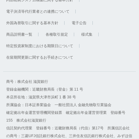
電子決済等代行業者との連携について
外国為替取引に関する基本方針
電子公告
商品説明書一覧
各種取引規定
様式集
特定投資家制度における期限日について
在留期間更新に関するお手続きについて
商号：株式会社 滋賀銀行
登録金融機関：近畿財務局長（登金）第 11 号
本店所在地：滋賀県大津市浜町 1 番 38 号
所属協会：日本証券業協会 一般社団法人 金融先物取引業協会
確定拠出年金運営管理機関登録票 確定拠出年金運営管理業 登録番号
155 株式会社滋賀銀行
信託契約代理業 登録番号：近畿財務局長（代信）第17号 所属信託会社
の商号：三菱UFJ信託銀行株式会社、三井住友信託銀行株式会社、みずほ信