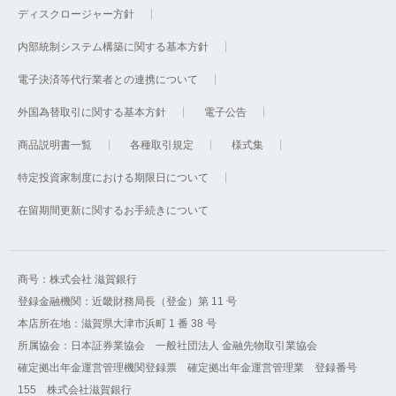
ディスクロージャー方針
内部統制システム構築に関する基本方針
電子決済等代行業者との連携について
外国為替取引に関する基本方針
電子公告
商品説明書一覧
各種取引規定
様式集
特定投資家制度における期限日について
在留期間更新に関するお手続きについて
商号：株式会社 滋賀銀行
登録金融機関：近畿財務局長（登金）第 11 号
本店所在地：滋賀県大津市浜町 1 番 38 号
所属協会：日本証券業協会 一般社団法人 金融先物取引業協会
確定拠出年金運営管理機関登録票 確定拠出年金運営管理業 登録番号
155 株式会社滋賀銀行