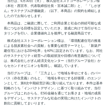
当行は、6月30日（火）、株式会社エストコーポレーション様
（本社・西宮市、代表取締役社長・宮本誠二郎）と、「『しがぎ
ん』サステナブル評価融資」（以下、本商品）の契約を締結しま
したのでお知らせします。
本商品は、ご融資に際して、ご利用企業と社会の持続可能な成
長につながる目標を設定していただき、達成に向けて当行がモニ
タリングを行い、企業価値向上を後押しする融資商品です。
株式会社エストコーポレーション様は、「環境配慮住宅の推進
による脱炭素社会への貢献」を重要な経営テーマとし、「新築戸
建住宅におけるZEH化率」をKPIに設定されています。なお、同社
のサステナビリティ経営への取組状況や目標の有意義性について
は、株式会社しがぎん経済文化センター（当行グループ会社）か
らセカンドオピニオンを取得し、確認しています。
当行グループは、「『三方よし』で地域を幸せにする」のパー
パス（存在意義）のもと、「地域を幸せにする好循環」のエンジ
ンとして、第8次中期経営計画に取り組んでおります。本件は基本
戦略のうち「インパクトデザイン」に基づく取り組みです。当行
グループはこれからも、ESG金融を通じてお客さま・地域の成長
をデザインし、サステナブルな社会の実現に向けたインパクトの
創出に貢献してまいります。