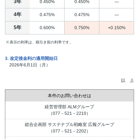
3年
0.450%
0.450%
―
4年
0.475%
0.475%
―
5年
0.600%
0.750%
+0.150%
表示の利率は、税引き前の利率です。
3. 改定後金利の適用開始日
2026年6月1日（月）
以 上
本件のお問い合わせは
経営管理部 ALMグループ
（077－521－2210）
総合企画部 サステナブル戦略室 広報グループ
（077－521－2202）