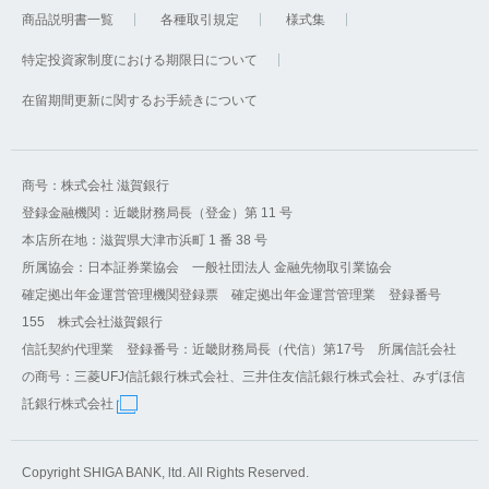
商品説明書一覧
各種取引規定
様式集
特定投資家制度における期限日について
在留期間更新に関するお手続きについて
商号：株式会社 滋賀銀行
登録金融機関：近畿財務局長（登金）第 11 号
本店所在地：滋賀県大津市浜町 1 番 38 号
所属協会：日本証券業協会 一般社団法人 金融先物取引業協会
確定拠出年金運営管理機関登録票 確定拠出年金運営管理業 登録番号
155 株式会社滋賀銀行
信託契約代理業 登録番号：近畿財務局長（代信）第17号 所属信託会社
の商号：三菱UFJ信託銀行株式会社、三井住友信託銀行株式会社、みずほ信
託銀行株式会社
Copyright SHIGA BANK, ltd. All Rights Reserved.