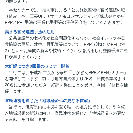
開催します。
本セミナーでは、福岡市による「公共施設整備の官民連携の取
り組み」や、三菱UFJリサーチ＆コンサルティング株式会社から
PPP／PFI 手法の事業化手順等の事例紹介をしていただきます。
高まる官民連携手法の活用
公共施設等の老朽化が社会問題化するなか、社会インフラや公
共施設の更新、建替、再配置等について、PPP（注1）やPFI（注
2）といった民間の資金や技術・ノウハウを活用した整備手法に注
目が集まっています。
大好評につき3回目のセミナー開催
当行では、平成25年度から毎年「しがぎんPPP／PFIセミナー」
を開催しています。前回は地方自治体より76名、民間事業者より
20名にご参加いただき、好評を得たことを受け、今回、3回目を開
催します。
官民連携を通じた「地域経済への更なる貢献」
当行は、滋賀県内に本拠を置く唯一の地方銀行として、引き続
き地域課題の解決に向け、官民連携を通じた「地域経済への更な
る貢献」を目指します。