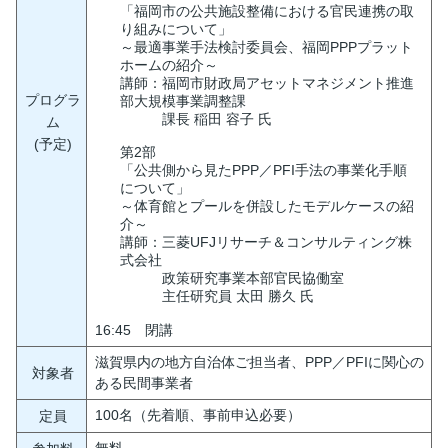
「福岡市の公共施設整備における官民連携の取
り組みについて」
～最適事業手法検討委員会、福岡PPPプラット
ホームの紹介～
講師：福岡市財政局アセットマネジメント推進
プログラ
部大規模事業調整課
課長 稲田 容子 氏
ム
(予定)
第2部
「公共側から見たPPP／PFI手法の事業化手順
について」
～体育館とプールを併設したモデルケースの紹
介～
講師：三菱UFJリサーチ＆コンサルティング株
式会社
政策研究事業本部官民協働室
主任研究員 太田 勝久 氏
16:45 閉講
滋賀県内の地方自治体ご担当者、PPP／PFIに関心の
対象者
ある民間事業者
100名（先着順、事前申込必要）
定員
無料