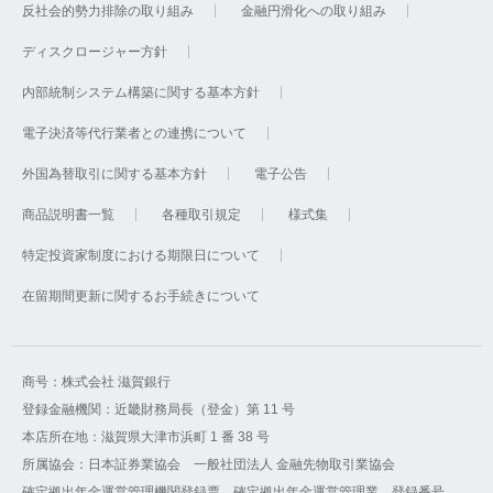
反社会的勢力排除の取り組み
金融円滑化への取り組み
ディスクロージャー方針
内部統制システム構築に関する基本方針
電子決済等代行業者との連携について
外国為替取引に関する基本方針
電子公告
商品説明書一覧
各種取引規定
様式集
特定投資家制度における期限日について
在留期間更新に関するお手続きについて
商号：株式会社 滋賀銀行
登録金融機関：近畿財務局長（登金）第 11 号
本店所在地：滋賀県大津市浜町 1 番 38 号
所属協会：日本証券業協会 一般社団法人 金融先物取引業協会
確定拠出年金運営管理機関登録票 確定拠出年金運営管理業 登録番号