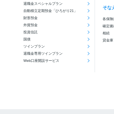
退職金スペシャルプラン
そな
自動積立定期預金「ひろがり21」
財形預金
各保険
外貨預金
確定拠
投資信託
相続
国債
貸金庫
ツインプラン
退職金専用ツインプラン
Web口座開設サービス