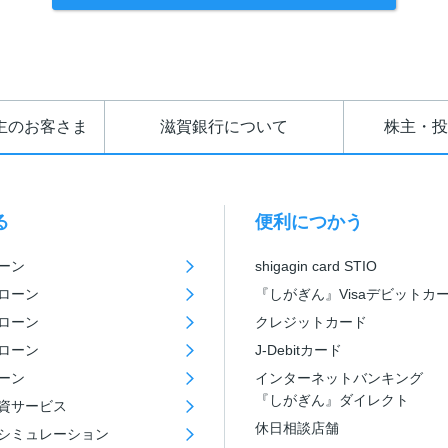
主のお客さま
滋賀銀行について
株主・投
る
便利につかう
ーン
shigagin card STIO
ローン
『しがぎん』Visaデビットカ
ローン
クレジットカード
ローン
J-Debitカード
ーン
インターネットバンキング
『しがぎん』ダイレクト
資サービス
休日相談店舗
シミュレーション