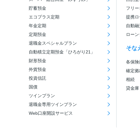
貯蓄預金
フリー
エコプラス定期
提携ロ
年金定期
自動融
定期預金
ローン
退職金スペシャルプラン
そな
自動積立定期預金「ひろがり21」
財形預金
各保険
外貨預金
確定拠
投資信託
相続
国債
貸金庫
ツインプラン
退職金専用ツインプラン
Web口座開設サービス