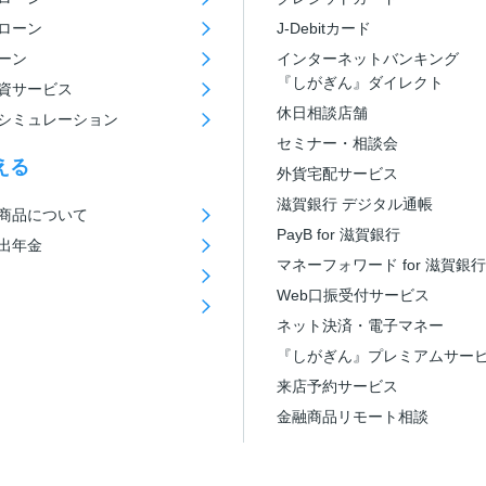
ローン
J-Debitカード
ーン
インターネットバンキング
『しがぎん』ダイレクト
資サービス
休日相談店舗
シミュレーション
セミナー・相談会
える
外貨宅配サービス
滋賀銀行 デジタル通帳
商品について
PayB for 滋賀銀行
出年金
マネーフォワード for 滋賀銀行
Web口振受付サービス
ネット決済・電子マネー
『しがぎん』プレミアムサー
来店予約サービス
金融商品リモート相談