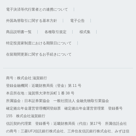
電子決済等代行業者との連携について
外国為替取引に関する基本方針
電子公告
商品説明書一覧
各種取引規定
様式集
特定投資家制度における期限日について
在留期間更新に関するお手続きについて
商号：株式会社 滋賀銀行
登録金融機関：近畿財務局長（登金）第 11 号
本店所在地：滋賀県大津市浜町 1 番 38 号
所属協会：日本証券業協会 一般社団法人 金融先物取引業協会
確定拠出年金運営管理機関登録票 確定拠出年金運営管理業 登録番号
155 株式会社滋賀銀行
信託契約代理業 登録番号：近畿財務局長（代信）第17号 所属信託会社
の商号：三菱UFJ信託銀行株式会社、三井住友信託銀行株式会社、みずほ信