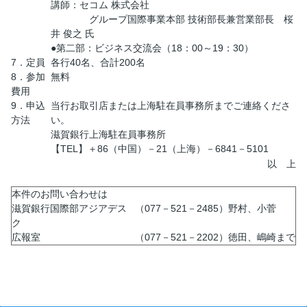
講師：セコム 株式会社
グループ国際事業本部 技術部長兼営業部長 桜
井 俊之 氏
●第二部：ビジネス交流会（18：00～19：30）
7．定員
各行40名、合計200名
8．参加
無料
費用
9．申込
当行お取引店または上海駐在員事務所までご連絡くださ
方法
い。
滋賀銀行上海駐在員事務所
【TEL】＋86（中国）－21（上海）－6841－5101
以 上
本件のお問い合わせは
滋賀銀行国際部アジアデス
（077－521－2485）
野村、小菅
ク
広報室
（077－521－2202）
徳田、嶋崎まで