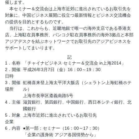
催します。
本セミナー＆交流会は上海市近郊に進出されているお取引先を
対象に、中国ビジネス展開に役立つ最新情報とビジネス交流機会
の提供を目的とするものです。
当行は、これからも、近畿地銀で唯一の海外支店である香港支
店、上海駐在員事務所、バンコク駐在員事務所の海外3拠点と本部
アジアデスクを結ぶネットワークでお取引先のアジアビジネスを
サポートしてまいります。
記
1．名称
「チャイナビジネス セミナー＆交流会 in上海2014」
2．開催
平成26年3月7日（金）16：00～19：30
日時
3．開催
虹橋喜来登上海太平洋大飯店（シェラトン上海虹橋ホテ
場所
ル）
上海市長寧区遵義南路5号
4．主催
滋賀銀行、第四銀行、中国銀行、西日本シティ銀行、北
國銀行
5．対象
上海市近郊に進出されているお取引先
企業
6．内容
●第一部：セミナー（16：00～17：30）
「企業の護身術 アジア各国情勢から」