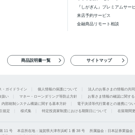
『しがぎん』プレミアムサー
来店予約サービス
金融商品リモート相談
商品説明書一覧
サイトマップ
ス・ガイドライン
個人情報の保護について
法人のお客さまの情報の共同
取扱い
マネー・ローンダリング等防止方針
お客さま情報の確認に関する
内部統制システム構築に関する基本方針
電子決済等代行業者との連携につい
引規定
様式集
特定投資家制度における期限日について
在留期間
11 号
本店所在地：滋賀県大津市浜町 1 番 38 号
所属協会：日本証券業協会