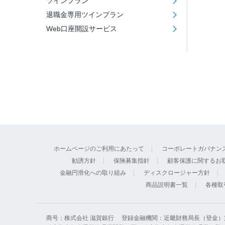
ツインプラン
退職金専用ツインプラン
Web口座開設サービス
ホームページのご利用にあたって
コーポレートガバナン
勧誘方針
保険募集指針
顧客保護に関するお
金融円滑化への取り組み
ディスクロージャー方針
商品説明書一覧
各種取
商号：株式会社 滋賀銀行
登録金融機関：近畿財務局長（登金）第 