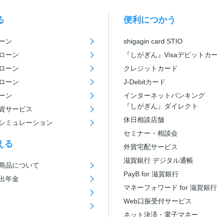
る
便利につかう
ーン
shigagin card STIO
ローン
『しがぎん』Visaデビットカ
ローン
クレジットカード
ローン
J-Debitカード
ーン
インターネットバンキング
『しがぎん』ダイレクト
資サービス
休日相談店舗
シミュレーション
セミナー・相談会
える
外貨宅配サービス
滋賀銀行 デジタル通帳
商品について
PayB for 滋賀銀行
出年金
マネーフォワード for 滋賀銀行
Web口振受付サービス
ネット決済・電子マネー