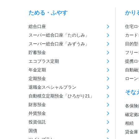
ためる・ふやす
かり
総合口座
住宅ロ
スーパー総合口座「たのしみ」
カード
スーパー総合口座「みずうみ」
目的型
貯蓄預金
フリー
エコプラス定期
提携ロ
年金定期
自動融
定期預金
ローン
退職金スペシャルプラン
そな
自動積立定期預金「ひろがり21」
財形預金
各保険
外貨預金
確定拠
投資信託
相続
国債
貸金庫