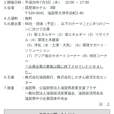
2.開催日時
：
平成26年7月3日（木） 10:00 ～ 17:00
3.会場
：
琵琶湖ホテル 3階
〒520-0041 滋賀県大津市浜町2‐40
4.入場料
：
無料
5.出展企業
：
86社・団体（予定）、以下のテーマごとに8つのゾー
ンに分けて出展
（1）新エネルギー（2）省エネルギー（3）リサイク
ル（4）環境土木建築
（5）浄化（水・土壌・大気）（6）環境サポート・
ソリューション
（7）アジア進出サポートコーナー（8）特区コーナ
ー
＊出展企業の募集は既に終了させていただきまし
た。
6.主催
：
株式会社滋賀銀行、株式会社しがぎん経済文化セン
ター
7.後援
：
滋賀県、公益財団法人滋賀県産業支援プラザ
一般社団法人滋賀経済産業協会、滋賀経済同友会
滋賀県中小企業団体中央会
以 上