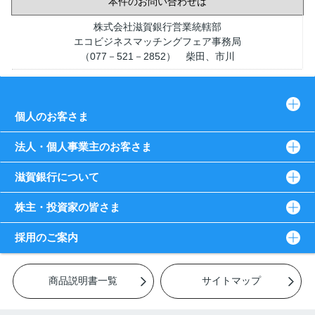
本件のお問い合わせは
株式会社滋賀銀行営業統轄部
エコビジネスマッチングフェア事務局
（077－521－2852） 柴田、市川
総合企画部広報室
（077－521－2202） 徳田、嶋崎
個人のお客さま
法人・個人事業主のお客さま
滋賀銀行について
株主・投資家の皆さま
採用のご案内
商品説明書一覧
サイトマップ