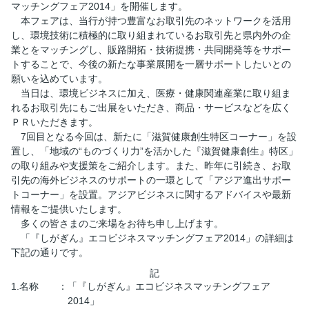
マッチングフェア2014」を開催します。
本フェアは、当行が持つ豊富なお取引先のネットワークを活用
し、環境技術に積極的に取り組まれているお取引先と県内外の企
業とをマッチングし、販路開拓・技術提携・共同開発等をサポー
トすることで、今後の新たな事業展開を一層サポートしたいとの
願いを込めています。
当日は、環境ビジネスに加え、医療・健康関連産業に取り組ま
れるお取引先にもご出展をいただき、商品・サービスなどを広く
ＰＲいただきます。
7回目となる今回は、新たに「滋賀健康創生特区コーナー」を設
置し、「地域の“ものづくり力”を活かした『滋賀健康創生』特区」
の取り組みや支援策をご紹介します。また、昨年に引続き、お取
引先の海外ビジネスのサポートの一環として「アジア進出サポー
トコーナー」を設置。アジアビジネスに関するアドバイスや最新
情報をご提供いたします。
多くの皆さまのご来場をお待ち申し上げます。
「『しがぎん』エコビジネスマッチングフェア2014」の詳細は
下記の通りです。
記
1.名称
：
「『しがぎん』エコビジネスマッチングフェア
2014」