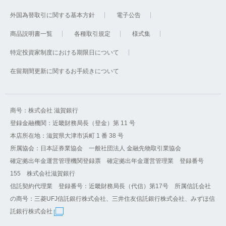
外国為替取引に関する基本方針
電子公告
商品説明書一覧
各種取引規定
様式集
特定投資家制度における期限日について
在留期間更新に関するお手続きについて
商号：株式会社 滋賀銀行
登録金融機関：近畿財務局長（登金）第 11 号
本店所在地：滋賀県大津市浜町 1 番 38 号
所属協会：日本証券業協会 一般社団法人 金融先物取引業協会
確定拠出年金運営管理機関登録票 確定拠出年金運営管理業 登録番号
155 株式会社滋賀銀行
信託契約代理業 登録番号：近畿財務局長（代信）第17号 所属信託会社
の商号：三菱UFJ信託銀行株式会社、三井住友信託銀行株式会社、みずほ信
託銀行株式会社