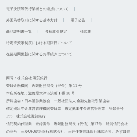
電子決済等代行業者との連携について
外国為替取引に関する基本方針
電子公告
商品説明書一覧
各種取引規定
様式集
特定投資家制度における期限日について
在留期間更新に関するお手続きについて
商号：株式会社 滋賀銀行
登録金融機関：近畿財務局長（登金）第 11 号
本店所在地：滋賀県大津市浜町 1 番 38 号
所属協会：日本証券業協会 一般社団法人 金融先物取引業協会
確定拠出年金運営管理機関登録票 確定拠出年金運営管理業 登録番号
155 株式会社滋賀銀行
信託契約代理業 登録番号：近畿財務局長（代信）第17号 所属信託会社
の商号：三菱UFJ信託銀行株式会社、三井住友信託銀行株式会社、みずほ信