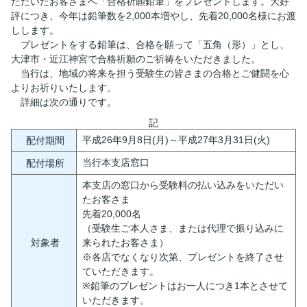
ただいたお客さまへ「合格祈願鉛筆」をプレゼントします。大好
評につき、今年は鉛筆数を2,000本増やし、先着20,000名様にお渡
しします。
プレゼントをする鉛筆は、合格を願って「五角（形）」とし、
大津市・近江神宮で合格祈願のご祈祷をいただきました。
当行は、地域の将来を担う受験生の皆さまの合格とご健闘を心
よりお祈りいたします。
詳細は次の通りです。
記
平成26年9月8日(月)～平成27年3月31日(火)
配付期間
当行本支店窓口
配付場所
本支店の窓口から受験料の払い込みをいただい
たお客さま
先着20,000名
（受験生ご本人さま、または代理で振り込みに
対象者
来られたお客さま）
※各店でなくなり次第、プレゼントを終了させ
ていただきます。
※鉛筆のプレゼントはお一人につき1本とさせて
いただきます。