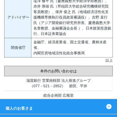
塩澤 修平 氏（慶應義塾大学経済学部教授）、
赤井 厚雄 氏（早稲田大学総合研究機構研究院
客員教授）、保井 俊之 氏（地域経済活性化支
アドバイザー
援機構専務執行役員政策審議役）、吉野 直行
氏（アジア開発銀行研究所所長、慶應義塾大学
名誉教授、金融審議会会長 ）、日本政策投資銀
行、日本証券業協会
金融庁、経済産業省、国土交通省、農林水産
関係省庁
省、
内閣官房地域活性化統合事務局
以上
本件のお問い合わせは
滋賀銀行 営業統轄部 法人推進グループ
（077－521－2852） 柴田、平井
総合企画部 広報室
（077－521－2202） 徳田、嶋崎
個人のお客さま