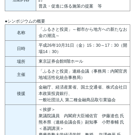
普及・促進に係る施策の提案 等
●シンポジウムの概要
「ふるさと投資」～都市から地方への新たなお
名称
金の潮流～
平成26年10月31日（金）15：30～17：30（開
日時
場14：30）
東京証券会館8階ホール
場所
「ふるさと投資」連絡会議（事務局：内閣官房
主催
地域活性化統合事務局）
金融庁、経済産業省、国土交通省、株式会社日
後援
本政策投資銀行、
一般社団法人 第二種金融商品取引業協会
＜挨拶＞
衆議院議員 内閣府大臣補佐官 伊藤達也 氏
熊本県（連絡会議会長）副知事 小野泰輔 氏
＜基調講演＞
慶應義塾大学経済学部 教授 塩澤修平 氏