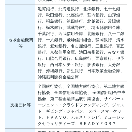
滋賀銀行、北海道銀行、北洋銀行、七十七銀
行、秋田銀行、北都銀行、荘内銀行、山形銀
行、福島銀行、第四銀行、北越銀行、常陽銀
行、栃木銀行、武蔵野銀行、埼玉縣信用金庫、
千葉銀行、西武信用金庫、北陸銀行、八十二銀
地域金融機関
行、十六銀行、飛騨信用組合、静岡銀行、清水
銀行、愛知銀行、名古屋銀行、三重銀行、百五
等
銀行、京都信用金庫、池田泉州銀行、みなと銀
行、山陰合同銀行、広島銀行、西京銀行、伊予
銀行、西日本シティ銀行、肥後銀行、大分銀
行、沖縄銀行、新生銀行、日本政策金融公庫、
沖縄振興開発金融公庫
全国銀行協会、全国地方銀行協会、第二地方銀
行協会、全国信用金庫協会、 全国信用組合中央
協会、第二種金融商品取引業協会、サイバーエ
支援団体等
ージェント・クラウドファンディング、ジャス
ト・ギビング・ジャパン、 スペースマーケッ
ト、ＦＡＡＶＯ、ふるさとテレビ、ミュージッ
クセキュリティーズ、ＲＥＡＤＹＦＯＲ？