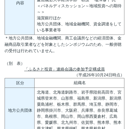
内容
＜パネルディスカッション～地域投資への期待
～＞
滋賀銀行ほか
地方公共団体、地域金融機関、資金調達をして
いる事業者等
＊地方公共団体、地域金融機関、商工会議所などの経済団体、金
融商品取引業者などを対象としたシンポジウムのため、一般傍聴
の受付は行われていません。
（別 表）
「ふるさと投資」連絡会議の参加予定構成員
（平成26年10月24日時点）
組織名
区分
北海道、北海道釧路市、岩手県陸前高田市、宮
城県登米市、山形県、福島県、新潟県、新潟県
粟島浦村、栃木県、群馬県、埼玉県、静岡市、
地方公共団体
静岡県掛川市、大阪府、兵庫県、奈良県葛城
市、島根県、岡山市、岡山県西粟倉村、広島
県、愛媛県、北九州市、佐賀県、熊本県、熊本
県大津町、熊本県錦町、熊本県相良村