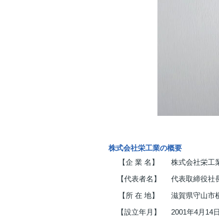
株式会社栄工業の概要
【企 業 名】
株式会社栄工
【代表者名】
代表取締役社
【所 在 地】
滋賀県守山市横
【設立年月】
2001年4月14