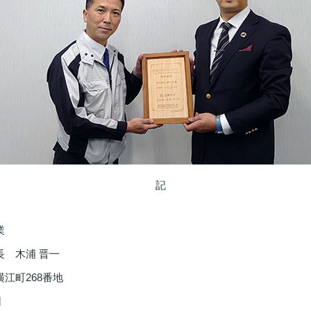
記
業
長 木浦 晋一
江町268番地
日