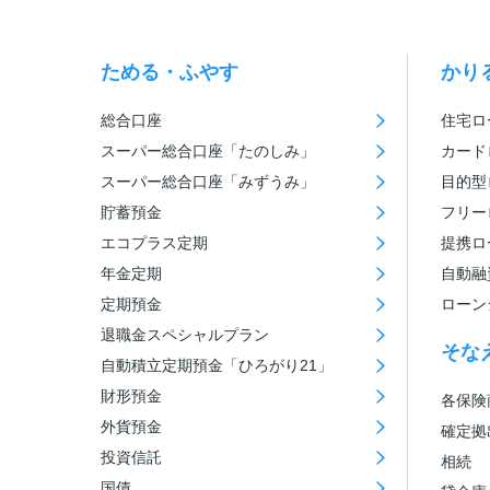
ためる・ふやす
かり
総合口座
住宅ロ
スーパー総合口座「たのしみ」
カード
スーパー総合口座「みずうみ」
目的型
貯蓄預金
フリー
エコプラス定期
提携ロ
年金定期
自動融
定期預金
ローン
退職金スペシャルプラン
そな
自動積立定期預金「ひろがり21」
財形預金
各保険
外貨預金
確定拠
投資信託
相続
国債