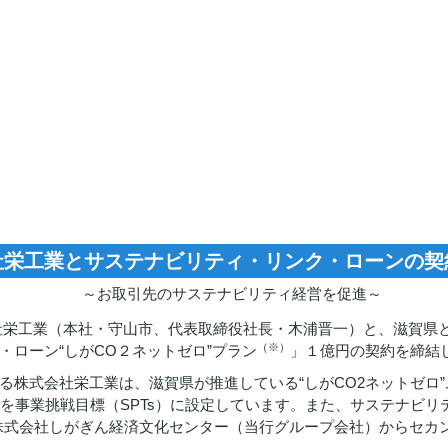
社栄工業とサステナビリティ・リンク・ローンの契
～お取引先のサステナビリティ経営を促進～
式会社栄工業（本社・守山市、代表取締役社長・木浦晋一）と、滋賀
（※）
・ローン“しがCO２ネットゼロ”プラン
」１億円の契約を締結
る株式会社栄工業は、滋賀県が推進している“しがCO2ネットゼロ
」を事業挑戦目標（SPTs）に設定しています。また、サステナビ
、株式会社しがぎん経済文化センター（当行グループ会社）からセカ