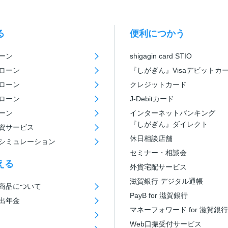
る
便利につかう
ーン
shigagin card STIO
ローン
『しがぎん』Visaデビットカ
ローン
クレジットカード
ローン
J-Debitカード
ーン
インターネットバンキング
『しがぎん』ダイレクト
資サービス
休日相談店舗
シミュレーション
セミナー・相談会
える
外貨宅配サービス
滋賀銀行 デジタル通帳
商品について
PayB for 滋賀銀行
出年金
マネーフォワード for 滋賀銀行
Web口振受付サービス