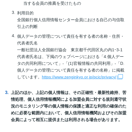
当する会員の推薦を受けたもの
利用目的
全国銀行個人信用情報センター会員における自己の与信取
引上の判断
個人データの管理について責任を有する者の名称・住所・
代表者氏名
一般社団法人全国銀行協会 東京都千代田区丸の内1ｰ3-1
代表者氏名は、下掲のウェブページにおける「4.個人デー
タの共同利用について」-「(1)官報情報の共同利用」-「D.
個人データの管理について責任を有する者の名称」に掲載
しています。
https://www.zenginkyo.or.jp/pcic/privacy/
上記のほか、上記の個人情報は、その正確性・最新性維持、苦
情処理、個人信用情報機関による加盟会員に対する規則遵守状
況のモニタリング等の個人情報の保護と適正な利用の確保のた
めに必要な範囲内において、個人信用情報機関およびその加盟
会員によって相互に提供または利用される場合があります。