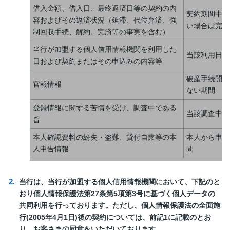
借入金額、借入日、最終返済日等の契約の内
契約期間中お
容およびその返済状況（延滞、代位弁済、強
い場合は完済
制回収手続、解約、完済等の事実を含む）
当行が加盟する個人信用情報機関を利用した
当該利用日か
日および契約またはその申込みの内容等
破産手続開始
官報情報
ない期間
登録情報に関する苦情を受け、調査中である
当該調査中の
旨
本人確認資料の紛失・盗難、貸付自粛等の本
本人から申告
人申告情報
間
当行は、当行が加盟する個人信用情報機関において、下記のと
おり個人情報保護法第27条第5項第3号に基づく個人データの
共同利用を行っております。ただし、個人情報保護法の全面施
行(2005年4月1日)後の契約については、前記1に記載のとお
り、お客さまの同意をいただいております。