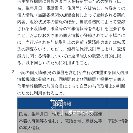
信用情報機関にお客さま本人を特定するための情報（氏
名、生年月日、電話番号、住所等）を提供し、お客さまの
個人情報（当該各機関の加盟会員によって登録される契約
内容、返済状況等の情報のほか、当該各機関によって登録
される不渡情報、破産等の官報情報等を含む）を照会する
こと、およびお客さまの個人情報が登録されている場合に
は、当行がそれを与信取引上の判断（返済能力または転居
先の調査をいう。ただし、銀行法施行規則等により、返済
能力に関する情報については返済能力の調査の目的に限
る。以下同じ）のために利用すること。
下記の個人情報(その履歴を含む)が当行が加盟する個人信用
情報機関に登録され、同機関および同機関と提携する個人
信用情報機関の加盟会員によって自己の与信取引上の判断
のために利用されること。
登録情報
横にスワイプ
氏名、生年月日、性別、住所（本人への郵便
不着の有無等を含む）、電話番号、勤務先等
下記の情報の
の本人情報