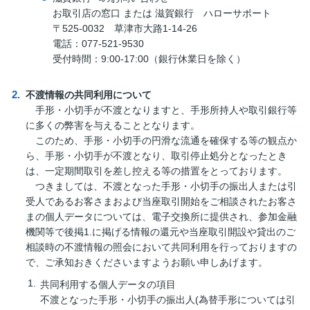
お取引店の窓口 または 滋賀銀行 ハローサポート
〒525-0032 草津市大路1-14-26
電話：077-521-9530
受付時間：9:00-17:00（銀行休業日を除く）
不渡情報の共同利用について
手形・小切手が不渡となりますと、手形所持人や取引銀行等
に多くの弊害を与えることとなります。
このため、手形・小切手の円滑な流通を確保する等の観点か
ら、手形・小切手が不渡となり、取引停止処分となったとき
は、一定期間取引を差し控える等の措置をとっております。
つきましては、不渡となった手形・小切手の振出人または引
受人であるお客さまおよび当座取引開始をご相談されたお客さ
まの個人データについては、電子交換所に提供され、参加金融
機関等で後掲1.に掲げる情報の還元や当座取引開設や貸出のご
相談時の不渡情報の照会において共同利用を行っておりますの
で、ご承知おきくださいますようお願い申しあげます。
共同利用する個人データの項目
不渡となった手形・小切手の振出人(為替手形については引