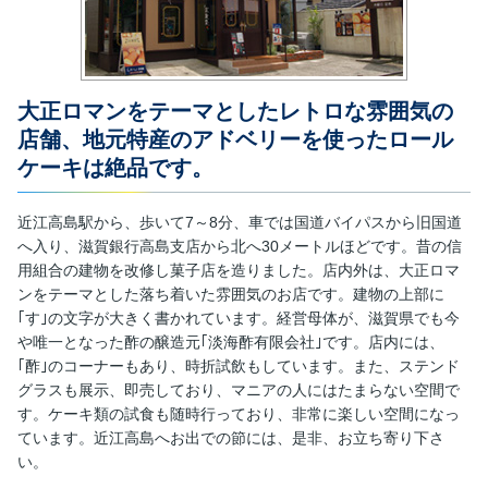
大正ロマンをテーマとしたレトロな雰囲気の
店舗、地元特産のアドベリーを使ったロール
ケーキは絶品です。
近江高島駅から、歩いて7～8分、車では国道バイパスから旧国道
へ入り、滋賀銀行高島支店から北へ30メートルほどです。昔の信
用組合の建物を改修し菓子店を造りました。店内外は、大正ロマ
ンをテーマとした落ち着いた雰囲気のお店です。建物の上部に
｢す｣の文字が大きく書かれています。経営母体が、滋賀県でも今
や唯一となった酢の醸造元｢淡海酢有限会社｣です。店内には、
｢酢｣のコーナーもあり、時折試飲もしています。また、ステンド
グラスも展示、即売しており、マニアの人にはたまらない空間で
す。ケーキ類の試食も随時行っており、非常に楽しい空間になっ
ています。近江高島へお出での節には、是非、お立ち寄り下さ
い。