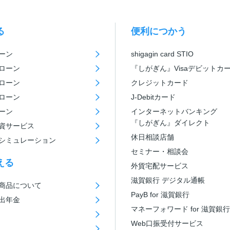
る
便利につかう
ーン
shigagin card STIO
ローン
『しがぎん』Visaデビットカ
ローン
クレジットカード
ローン
J-Debitカード
ーン
インターネットバンキング
『しがぎん』ダイレクト
資サービス
休日相談店舗
シミュレーション
セミナー・相談会
える
外貨宅配サービス
滋賀銀行 デジタル通帳
商品について
PayB for 滋賀銀行
出年金
マネーフォワード for 滋賀銀行
Web口振受付サービス