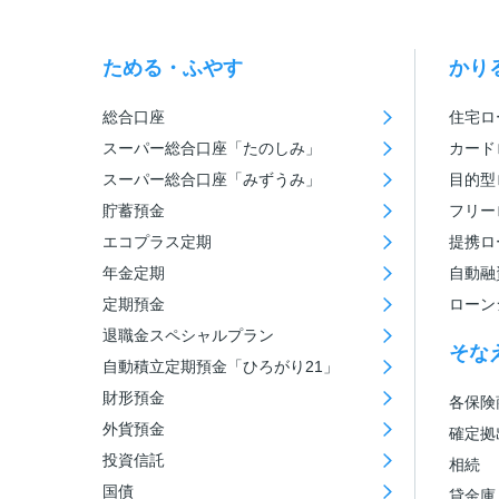
ためる・ふやす
かり
総合口座
住宅ロ
スーパー総合口座「たのしみ」
カード
スーパー総合口座「みずうみ」
目的型
貯蓄預金
フリー
エコプラス定期
提携ロ
年金定期
自動融
定期預金
ローン
退職金スペシャルプラン
そな
自動積立定期預金「ひろがり21」
財形預金
各保険
外貨預金
確定拠
投資信託
相続
国債
貸金庫