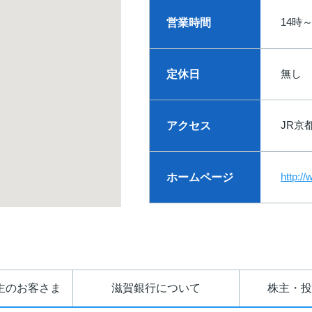
14時
営業時間
無し
定休日
JR京
アクセス
http:/
ホームページ
主のお客さま
滋賀銀行について
株主・投