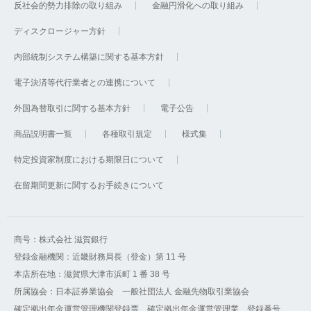
反社会的勢力排除の取り組み
金融円滑化への取り組み
ディスクロージャー方針
内部統制システム構築に関する基本方針
電子決済等代行業者との連携について
外国為替取引に関する基本方針
電子公告
商品説明書一覧
各種取引規定
様式集
特定投資家制度における期限日について
在留期間更新に関するお手続きについて
商号：株式会社 滋賀銀行
登録金融機関：近畿財務局長（登金）第 11 号
本店所在地：滋賀県大津市浜町 1 番 38 号
所属協会：日本証券業協会 一般社団法人 金融先物取引業協会
確定拠出年金運営管理機関登録票 確定拠出年金運営管理業 登録番号