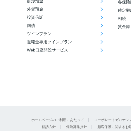
財形預金
各保険
外貨預金
確定拠
投資信託
相続
国債
貸金庫
ツインプラン
退職金専用ツインプラン
Web口座開設サービス
ホームページのご利用にあたって
コーポレートガバナン
勧誘方針
保険募集指針
顧客保護に関するお