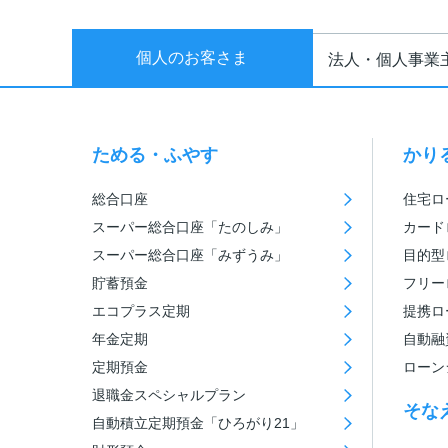
個人のお客さま
法人・個人事業
ためる・ふやす
かり
総合口座
住宅ロ
スーパー総合口座「たのしみ」
カード
スーパー総合口座「みずうみ」
目的型
貯蓄預金
フリー
エコプラス定期
提携ロ
年金定期
自動融
定期預金
ローン
退職金スペシャルプラン
そな
自動積立定期預金「ひろがり21」