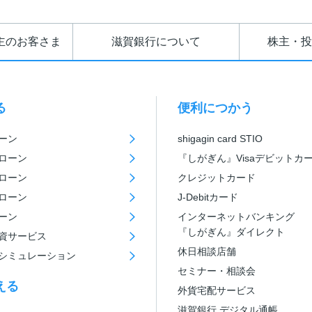
主のお客さま
滋賀銀行について
株主・投
る
便利につかう
ーン
shigagin card STIO
ローン
『しがぎん』Visaデビットカ
ローン
クレジットカード
ローン
J-Debitカード
ーン
インターネットバンキング
『しがぎん』ダイレクト
資サービス
休日相談店舗
シミュレーション
セミナー・相談会
える
外貨宅配サービス
滋賀銀行 デジタル通帳