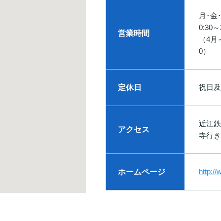
月･金･
0:30
営業時間
（4月～
0）
祝日及
定休日
近江鉄
アクセス
寺行き
http:/
ホームページ