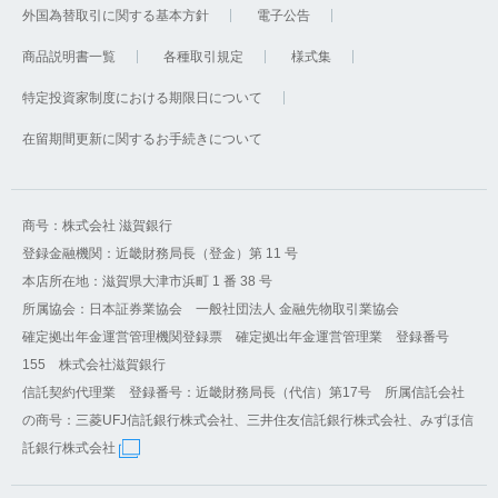
外国為替取引に関する基本方針
電子公告
商品説明書一覧
各種取引規定
様式集
特定投資家制度における期限日について
在留期間更新に関するお手続きについて
商号：株式会社 滋賀銀行
登録金融機関：近畿財務局長（登金）第 11 号
本店所在地：滋賀県大津市浜町 1 番 38 号
所属協会：日本証券業協会 一般社団法人 金融先物取引業協会
確定拠出年金運営管理機関登録票 確定拠出年金運営管理業 登録番号
155 株式会社滋賀銀行
信託契約代理業 登録番号：近畿財務局長（代信）第17号 所属信託会社
の商号：三菱UFJ信託銀行株式会社、三井住友信託銀行株式会社、みずほ信
託銀行株式会社