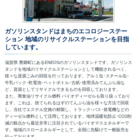
ガソリンスタンドはまちのエコロジーステー
ション 地域のリサイクルステーションを目指
しています。
滋賀県 豊郷町にあるENEOSのガソリンスタンドです。ガソリンス
タンドを地域のリサイクルステーションとして機能されるべく、
様々な資源ごみの回収を行っております。アルミ缶･スチール缶･
牛乳パック･乾電池･ペットボトル･古紙･使用済みてんぷら油な
ど、資源としてリサイクルできるものを回収しております。
また、廃食油リサイクル燃料 バイオディーゼルも取り扱っており
ます。これは、捨てられるはずのてんぷら油を様々な方法で回収
し、当社でエステル交換の精製し、トラック･バス･発電機などの
ディーゼル燃料として活用しております。地球温暖化防止･CO2削
減の観点から最近非常に注目されているバイオマスエネルギーで
す。地域のスローエネルギーとして、全国に先駆けて一般販売を
行っております。