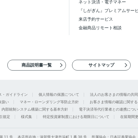
ネット決済・電子マネー
『しがぎん』プレミアムサー
来店予約サービス
金融商品リモート相談
商品説明書一覧
サイトマップ
ス・ガイドライン
個人情報の保護について
法人のお客さまの情報の共同
取扱い
マネー・ローンダリング等防止方針
お客さま情報の確認に関する
内部統制システム構築に関する基本方針
電子決済等代行業者との連携につい
引規定
様式集
特定投資家制度における期限日について
在留期間
11 号
本店所在地：滋賀県大津市浜町 1 番 38 号
所属協会：日本証券業協会