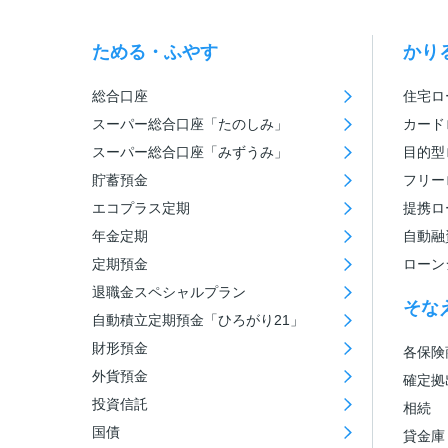
ためる・ふやす
かり
総合口座
住宅ロ
スーパー総合口座「たのしみ」
カード
スーパー総合口座「みずうみ」
目的型
貯蓄預金
フリー
エコプラス定期
提携ロ
年金定期
自動融
定期預金
ローン
退職金スペシャルプラン
そな
自動積立定期預金「ひろがり21」
財形預金
各保険
外貨預金
確定拠
投資信託
相続
国債
貸金庫