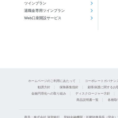
ツインプラン
退職金専用ツインプラン
Web口座開設サービス
ホームページのご利用にあたって
コーポレートガバナン
勧誘方針
保険募集指針
顧客保護に関するお
金融円滑化への取り組み
ディスクロージャー方針
商品説明書一覧
各種取
商号：株式会社 滋賀銀行
登録金融機関：近畿財務局長（登金）第 