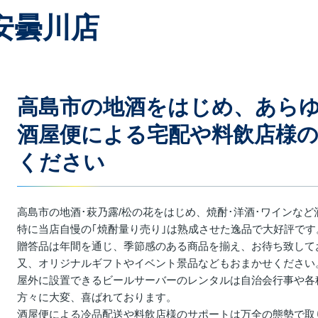
安曇川店
高島市の地酒をはじめ、あら
酒屋便による宅配や料飲店様
ください
高島市の地酒･萩乃露/松の花をはじめ、焼酎･洋酒･ワインな
特に当店自慢の｢焼酎量り売り｣は熟成させた逸品で大好評です
贈答品は年間を通じ、季節感のある商品を揃え、お待ち致して
又、オリジナルギフトやイベント景品などもおまかせください
屋外に設置できるビールサーバーのレンタルは自治会行事や各
方々に大変、喜ばれております。
酒屋便による冷品配送や料飲店様のサポートは万全の態勢で取