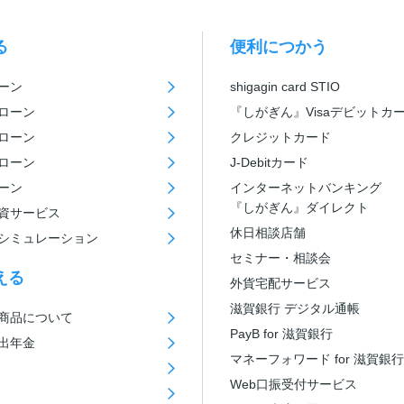
る
便利につかう
ーン
shigagin card STIO
ローン
『しがぎん』Visaデビットカ
ローン
クレジットカード
ローン
J-Debitカード
ーン
インターネットバンキング
『しがぎん』ダイレクト
資サービス
休日相談店舗
シミュレーション
セミナー・相談会
える
外貨宅配サービス
滋賀銀行 デジタル通帳
商品について
PayB for 滋賀銀行
出年金
マネーフォワード for 滋賀銀行
Web口振受付サービス