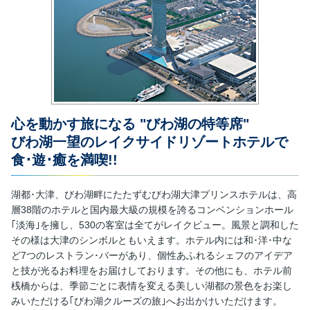
心を動かす旅になる "びわ湖の特等席"
びわ湖一望のレイクサイドリゾートホテルで
食･遊･癒を満喫!!
湖都･大津、びわ湖畔にたたずむびわ湖大津プリンスホテルは、高
層38階のホテルと国内最大級の規模を誇るコンベンションホール
｢淡海｣を擁し、530の客室は全てがレイクビュー。風景と調和した
その様は大津のシンボルともいえます。ホテル内には和･洋･中な
ど7つのレストラン･バーがあり、個性あふれるシェフのアイデア
と技が光るお料理をお届けしております。その他にも、ホテル前
桟橋からは、季節ごとに表情を変える美しい湖都の景色をお楽し
みいただける｢びわ湖クルーズの旅｣へお出かけいただけます。