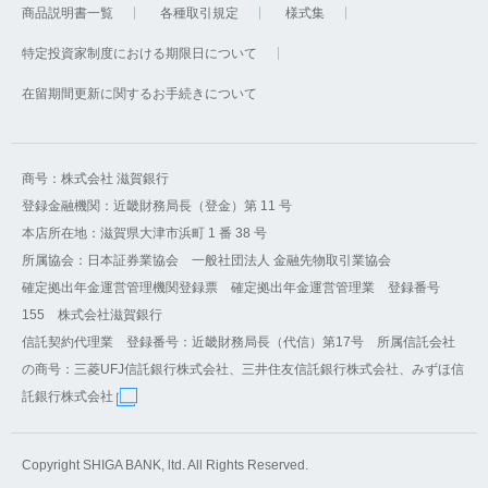
商品説明書一覧
各種取引規定
様式集
特定投資家制度における期限日について
在留期間更新に関するお手続きについて
商号：株式会社 滋賀銀行
登録金融機関：近畿財務局長（登金）第 11 号
本店所在地：滋賀県大津市浜町 1 番 38 号
所属協会：日本証券業協会 一般社団法人 金融先物取引業協会
確定拠出年金運営管理機関登録票 確定拠出年金運営管理業 登録番号
155 株式会社滋賀銀行
信託契約代理業 登録番号：近畿財務局長（代信）第17号 所属信託会社
の商号：三菱UFJ信託銀行株式会社、三井住友信託銀行株式会社、みずほ信
託銀行株式会社
Copyright SHIGA BANK, ltd. All Rights Reserved.