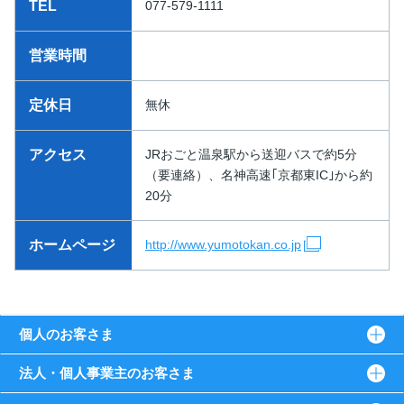
TEL
077-579-1111
営業時間
定休日
無休
アクセス
JRおごと温泉駅から送迎バスで約5分
（要連絡）、名神高速｢京都東IC｣から約
20分
ホームページ
http://www.yumotokan.co.jp
個人のお客さま
法人・個人事業主のお客さま