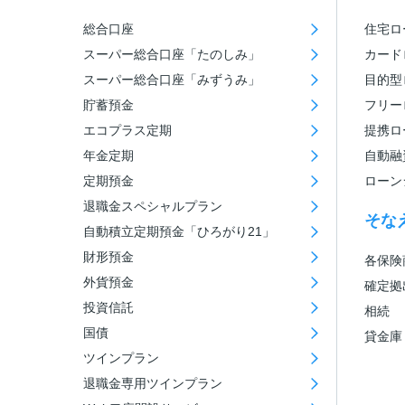
総合口座
住宅ロ
スーパー総合口座「たのしみ」
カード
スーパー総合口座「みずうみ」
目的型
貯蓄預金
フリー
エコプラス定期
提携ロ
年金定期
自動融
定期預金
ローン
退職金スペシャルプラン
そな
自動積立定期預金「ひろがり21」
財形預金
各保険
外貨預金
確定拠
投資信託
相続
国債
貸金庫
ツインプラン
退職金専用ツインプラン