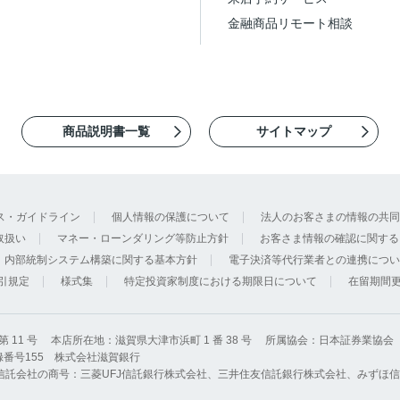
金融商品リモート相談
商品説明書一覧
サイトマップ
ス・ガイドライン
個人情報の保護について
法人のお客さまの情報の共同
取扱い
マネー・ローンダリング等防止方針
お客さま情報の確認に関する
内部統制システム構築に関する基本方針
電子決済等代行業者との連携につい
引規定
様式集
特定投資家制度における期限日について
在留期間
11 号
本店所在地：滋賀県大津市浜町 1 番 38 号
所属協会：日本証券業協会
番号155 株式会社滋賀銀行
信託会社の商号：三菱UFJ信託銀行株式会社、三井住友信託銀行株式会社、みずほ