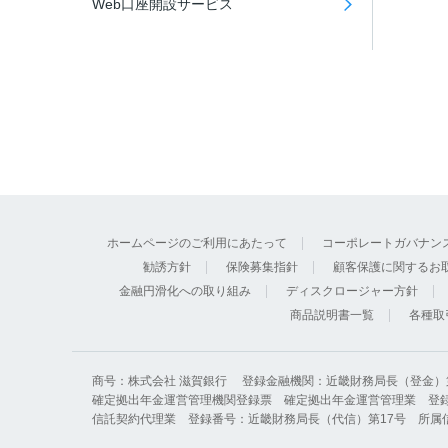
Web口座開設サービス
ホームページのご利用にあたって
コーポレートガバナン
勧誘方針
保険募集指針
顧客保護に関するお
金融円滑化への取り組み
ディスクロージャー方針
商品説明書一覧
各種取
商号：株式会社 滋賀銀行
登録金融機関：近畿財務局長（登金）第 
確定拠出年金運営管理機関登録票 確定拠出年金運営管理業 登録
信託契約代理業 登録番号：近畿財務局長（代信）第17号 所属