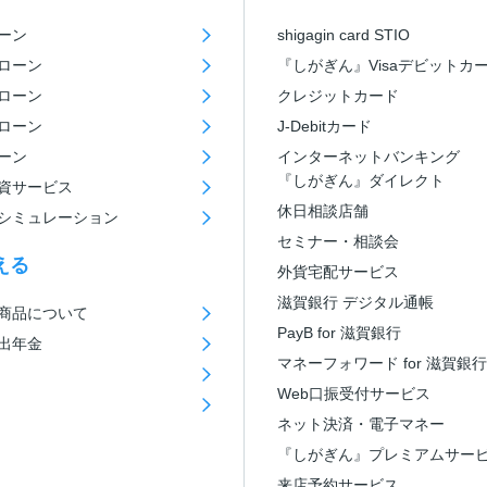
ーン
shigagin card STIO
ローン
『しがぎん』Visaデビットカ
ローン
クレジットカード
ローン
J-Debitカード
ーン
インターネットバンキング
『しがぎん』ダイレクト
資サービス
休日相談店舗
シミュレーション
セミナー・相談会
える
外貨宅配サービス
滋賀銀行 デジタル通帳
商品について
PayB for 滋賀銀行
出年金
マネーフォワード for 滋賀銀行
Web口振受付サービス
ネット決済・電子マネー
『しがぎん』プレミアムサー
来店予約サービス