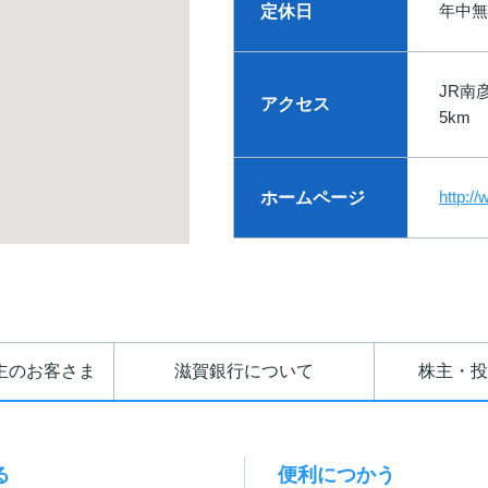
年中無
定休日
JR南
アクセス
5km
http:/
ホームページ
主のお客さま
滋賀銀行について
株主・投
る
便利につかう