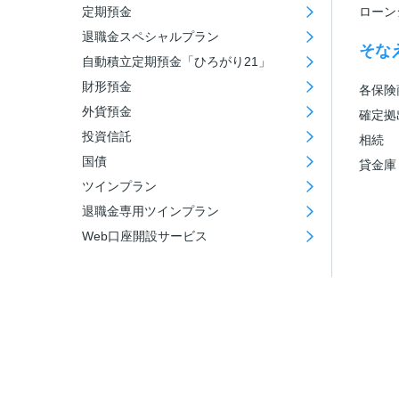
定期預金
ローン
退職金スペシャルプラン
そな
自動積立定期預金「ひろがり21」
財形預金
各保険
外貨預金
確定拠
投資信託
相続
国債
貸金庫
ツインプラン
退職金専用ツインプラン
Web口座開設サービス