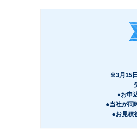
※3月1
●お申
●当社が同
●お見積