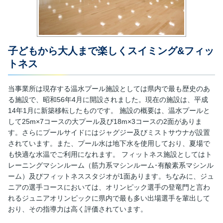
子どもから大人まで楽しくスイミング&フィッ
トネス
当事業所は現存する温水プール施設としては県内で最も歴史のあ
る施設で、昭和56年4月に開設されました。現在の施設は、平成
14年1月に新築移転したものです。 施設の概要は、温水プールと
して25m×7コースの大プール及び18m×3コースの2面がありま
す。さらにプールサイドにはジャグジー及びミストサウナが設置
されています。また、プール水は地下水を使用しており、夏場で
も快適な水温でご利用になれます。 フィットネス施設としてはト
レーニングマシンルーム（筋力系マシンルーム･有酸素系マシンル
ーム）及びフィットネススタジオが1面あります。ちなみに、ジュ
ニアの選手コースにおいては、オリンピック選手の登竜門と言わ
れるジュニアオリンピックに県内で最も多い出場選手を輩出して
おり、その指導力は高く評価されています。