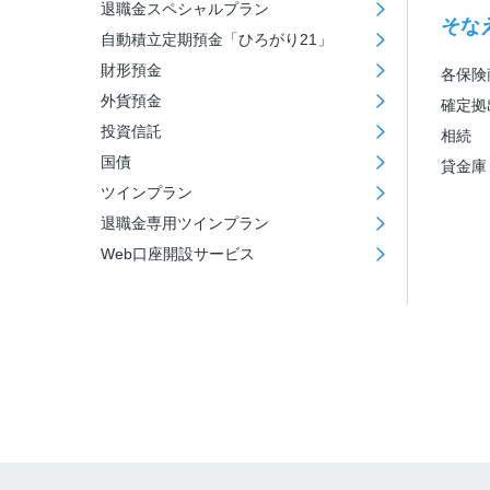
退職金スペシャルプラン
そな
自動積立定期預金「ひろがり21」
財形預金
各保険
外貨預金
確定拠
投資信託
相続
国債
貸金庫
ツインプラン
退職金専用ツインプラン
Web口座開設サービス