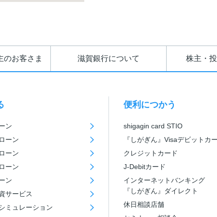
主のお客さま
滋賀銀行について
株主・投
る
便利につかう
ーン
shigagin card STIO
ローン
『しがぎん』Visaデビットカ
ローン
クレジットカード
ローン
J-Debitカード
ーン
インターネットバンキング
『しがぎん』ダイレクト
資サービス
休日相談店舗
シミュレーション