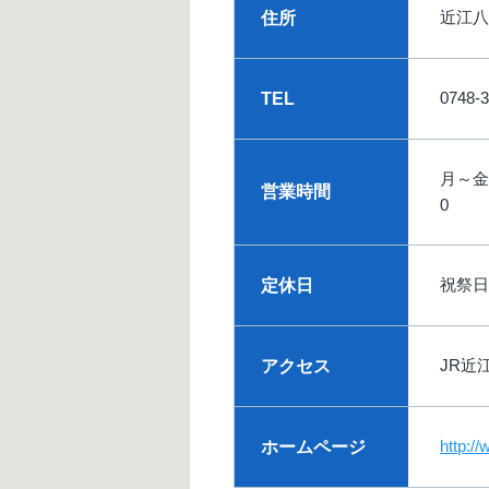
近江八
住所
0748-3
TEL
月～金/9
営業時間
0
祝祭日
定休日
JR近
アクセス
http:/
ホームページ