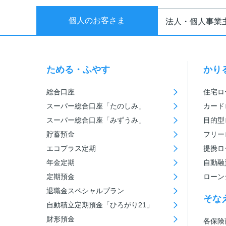
個人のお客さま
法人・個人事業
ためる・ふやす
かり
総合口座
住宅ロ
スーパー総合口座「たのしみ」
カード
スーパー総合口座「みずうみ」
目的型
貯蓄預金
フリー
エコプラス定期
提携ロ
年金定期
自動融
定期預金
ローン
退職金スペシャルプラン
そな
自動積立定期預金「ひろがり21」
財形預金
各保険