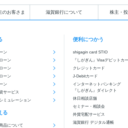
主のお客さま
滋賀銀行について
株主・投
る
便利につかう
ーン
shigagin card STIO
ローン
『しがぎん』Visaデビットカ
ローン
クレジットカード
ローン
J-Debitカード
ーン
インターネットバンキング
『しがぎん』ダイレクト
資サービス
休日相談店舗
シミュレーション
セミナー・相談会
える
外貨宅配サービス
滋賀銀行 デジタル通帳
商品について