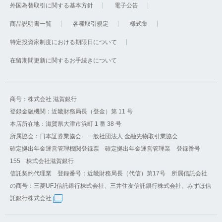
外国為替取引に関する基本方針
電子公告
商品説明書一覧
各種取引規定
様式集
特定投資家制度における期限日について
在留期間更新に関するお手続きについて
商号：株式会社 滋賀銀行
登録金融機関：近畿財務局長（登金）第 11 号
本店所在地：滋賀県大津市浜町 1 番 38 号
所属協会：日本証券業協会 一般社団法人 金融先物取引業協会
確定拠出年金運営管理機関登録票 確定拠出年金運営管理業 登録番号
155 株式会社滋賀銀行
信託契約代理業 登録番号：近畿財務局長（代信）第17号 所属信託会社
の商号：三菱UFJ信託銀行株式会社、三井住友信託銀行株式会社、みずほ信
託銀行株式会社